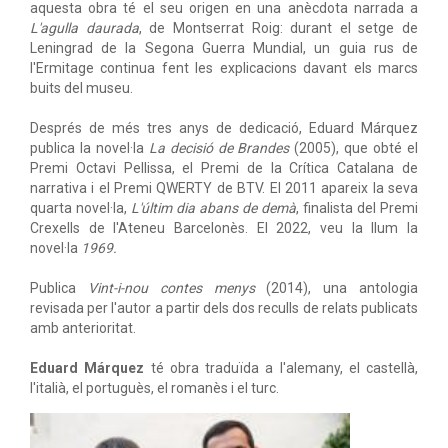
aquesta obra té el seu origen en una anècdota narrada a
L'agulla daurada
, de Montserrat Roig: durant el setge de
Leningrad de la Segona Guerra Mundial, un guia rus de
l'Ermitage continua fent les explicacions davant els marcs
buits del museu.
Després de més tres anys de dedicació, Eduard Márquez
publica la novel·la
La decisió de Brandes
(2005), que obté el
Premi Octavi Pellissa, el Premi de la Crítica Catalana de
narrativa i el Premi QWERTY de BTV. El 2011 apareix la seva
quarta novel·la,
L'últim dia abans de demà
, finalista del Premi
Crexells de l'Ateneu Barcelonès. El 2022, veu la llum la
novel·la
1969.
Publica
Vint-i-nou contes menys
(2014), una antologia
revisada per l'autor a partir dels dos reculls de relats publicats
amb anterioritat.
Eduard Márquez
té obra traduïda a l'alemany, el castellà,
l'italià, el portuguès, el romanès i el turc.