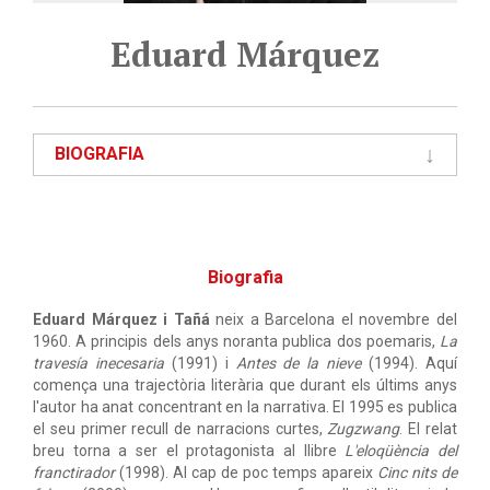
Eduard Márquez
BIOGRAFIA
Biografia
Eduard Márquez i Tañá
neix a Barcelona el novembre del
1960. A principis dels anys noranta publica dos poemaris,
La
travesía inecesaria
(1991) i
Antes de la nieve
(1994). Aquí
comença una trajectòria literària que durant els últims anys
l'autor ha anat concentrant en la narrativa. El 1995 es publica
el seu primer recull de narracions curtes,
Zugzwang
. El relat
breu torna a ser el protagonista al llibre
L'eloqüència del
franctirador
(1998). Al cap de poc temps apareix
Cinc nits de