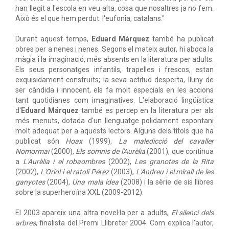
han llegit a l'escola en veu alta, cosa que nosaltres ja no fem.
Això és el que hem perdut: l'eufonia, catalans."
Durant aquest temps,
Eduard Márquez
també ha publicat
obres per a nenes i nenes. Segons el mateix autor, hi aboca la
màgia i la imaginació, més absents en la literatura per adults.
Els seus personatges infantils, trapelles i frescos, estan
exquisidament construïts; la seva actitud desperta, lluny de
ser càndida i innocent, els fa molt especials en les accions
tant quotidianes com imaginatives. L'elaboració lingüística
d'
Eduard Márquez
també es percep en la literatura per als
més menuts, dotada d'un llenguatge polidament espontani
molt adequat per a aquests lectors. Alguns dels títols que ha
publicat són
Hoax
(1999),
La maledicció del cavaller
Nomormai
(2000),
Els somnis de l'Aurèlia
(2001), que continua
a
L'Aurèlia i el robaombres
(2002),
Les granotes de la Rita
(2002),
L'Oriol i el ratolí Pérez
(2003),
L'Andreu i el mirall de les
ganyotes
(2004),
Una mala idea
(2008) i la sèrie de sis llibres
sobre la superheroïna XXL (2009-2012).
El 2003 apareix una altra novel·la per a adults,
El silenci dels
arbres
, finalista del Premi Llibreter 2004. Com explica l'autor,