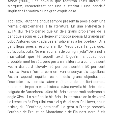
febrer
(2000), una novel·la que reafirma l'estil literari de
Márquez, caracteritzat per una austeritat i una concisió
lingüística i emotiva d'una gran exquisidesa.
Tot i això, l'autor ha tingut sempre present la poesia com una
forma d'aproximar-se a la literatura. En una entrevista el
2014, diu: "Però penso que un dels grans problemes de la
gent que escriu és que llegeix molt poca poesia. El grandíssim
Lobo Antunes diu «cada vez envidio más a los poetas». Si la
gent llegís poesia, escriuria millor. Veus cada llengua que...
bufa, bufa, bufa. No ens adonem de com grinyola? De la nul·la
musicalitat que té aquell text? Digue'm antiquat, que
probablement ho sóc, però per a mi la literatura continua sent
–com diu Jordi Llovet– 50 per cent sentit i 50 per cent
música. Fons i forma, com em van ensenyar els capellans.
Assolir aquest equilibri és un dels grans objectius de
l'escriptor. I avui en dia caiem molt en el desequilibri: sembla
que el que importa és la història. «Una novel·la històrica de la
caiguda de Barcelona», «Una història d'amor molt poderosa al
segle XIV»... La història, la història. I la literatura on la deixem?
La literatura és l'equilibri entre el què i el com. En Llovet, en un
article, diu "l'eufonia, catalans!". La gent a França reconeix
l'eufonia de Proust, de Montaigne o de Flaubert, perquè els