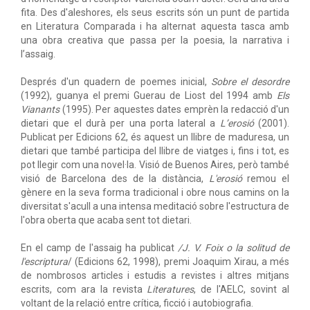
fita. Des d'aleshores, els seus escrits són un punt de partida
en Literatura Comparada i ha alternat aquesta tasca amb
una obra creativa que passa per la poesia, la narrativa i
l’assaig.
Després d'un quadern de poemes inicial,
Sobre el desordre
(1992), guanya el premi Guerau de Liost del 1994 amb
Els
Vianants
(1995). Per aquestes dates emprèn la redacció d'un
dietari que el durà per una porta lateral a
L’erosió
(2001).
Publicat per Edicions 62, és aquest un llibre de maduresa, un
dietari que també participa del llibre de viatges i, fins i tot, es
pot llegir com una novel·la. Visió de Buenos Aires, però també
visió de Barcelona des de la distància,
L'erosió
remou el
gènere en la seva forma tradicional i obre nous camins on la
diversitat s'acull a una intensa meditació sobre l'estructura de
l'obra oberta que acaba sent tot dietari.
En el camp de l'assaig ha publicat
/J. V. Foix o la solitud de
l'escriptura
/ (Edicions 62, 1998), premi Joaquim Xirau, a més
de nombrosos articles i estudis a revistes i altres mitjans
escrits, com ara la revista
Literatures
, de l'AELC, sovint al
voltant de la relació entre crítica, ficció i autobiografia.