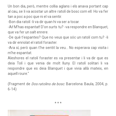
Un bon dia, però, mentre collia aglans i els anava portant cap
al cau, se li va acostar un altre ratolí de bosc com ell. Ho va fer
tan a poc a poc que ni el va sentir.
-Bon dia ratolí -li va dir quan hi va ser a tocar.
-Ai! M'has espantat! D'on surts tu? -va respondre en Blanquet,
que va fer un salt enrere.
-De què t'espantes? Que no veus que sóc un ratolí com tu? -li
va dir enriolat el ratolí foraster.
-Ara sí, però quan t'he sentit la veu... No esperava cap visita i
m'he espantat.
Aleshores el ratolí foraster es va presentar i li va dir que es
deia Tolí i que venia de molt lluny. El ratolí solitari li va
respondre que es deia Blanquet i que vivia allà mateix, en
aquell roure."
(Fragment de
Dos ratolins de bosc
. Barcelona: Baula, 2004, p.
6-14)
* * *