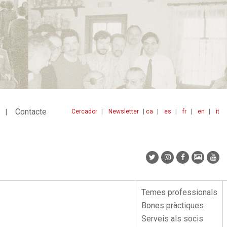
Contacte
Cercador
Newsletter
ca
es
fr
en
it
Menu
idiomes
top
Temes professionals
Menu
Bones pràctiques
lateral
Serveis als socis