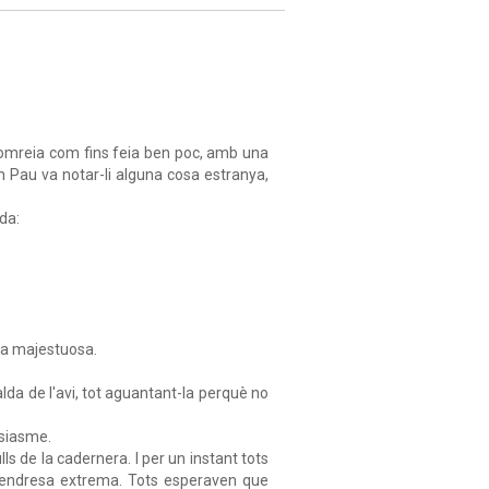
somreia com fins feia ben poc, amb una
en Pau va notar-li alguna cosa estranya,
da:
zina majestuosa.
 falda de l'avi, tot aguantant-la perquè no
usiasme.
ulls de la cadernera. I per un instant tots
 tendresa extrema. Tots esperaven que