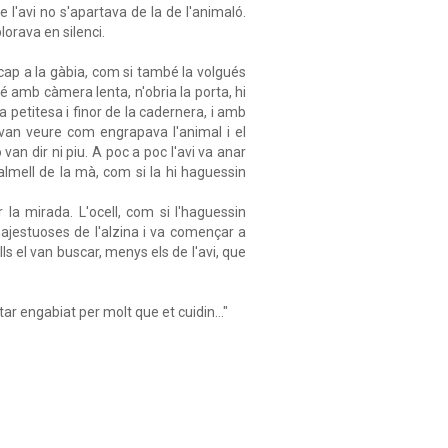
 l'avi no s'apartava de la de l'animaló.
lorava en silenci.
r cap a la gàbia, com si també la volgués
bé amb càmera lenta, n'obria la porta, hi
 petitesa i finor de la cadernera, i amb
, van veure com engrapava l'animal i el
 van dir ni piu. A poc a poc l'avi va anar
lmell de la mà, com si la hi haguessin
 la mirada. L'ocell, com si l'haguessin
majestuoses de l'alzina i va començar a
lls el van buscar, menys els de l'avi, que
tar engabiat per molt que et cuidin..."