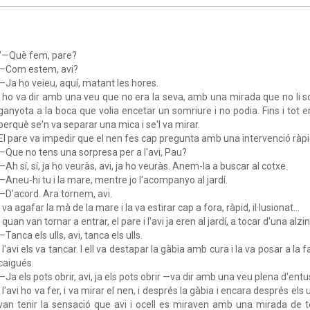
"—Què fem, pare?
—Com estem, avi?
—Ja ho veieu, aquí, matant les hores.
I ho va dir amb una veu que no era la seva, amb una mirada que no li 
ganyota a la boca que volia encetar un somriure i no podia. Fins i tot 
perquè se'n va separar una mica i se'l va mirar.
El pare va impedir que el nen fes cap pregunta amb una intervenció ràpi
—Que no tens una sorpresa per a l'avi, Pau?
—Ah sí, sí, ja ho veuràs, avi, ja ho veuràs. Anem-la a buscar al cotxe.
—Aneu-hi tu i la mare, mentre jo l'acompanyo al jardí.
—D'acord. Ara tornem, avi.
I va agafar la mà de la mare i la va estirar cap a fora, ràpid, il·lusionat...
I quan van tornar a entrar, el pare i l'avi ja eren al jardí, a tocar d'una al
—Tanca els ulls, avi, tanca els ulls.
I l'avi els va tancar. I ell va destapar la gàbia amb cura i la va posar a la
caigués.
—Ja els pots obrir, avi, ja els pots obrir —va dir amb una veu plena d'ent
I l'avi ho va fer, i va mirar el nen, i després la gàbia i encara després els 
van tenir la sensació que avi i ocell es miraven amb una mirada de