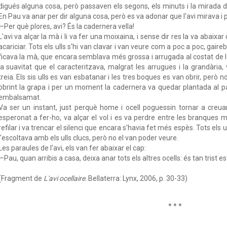
digués alguna cosa, però passaven els segons, els minuts i la mirada de
En Pau va anar per dir alguna cosa, però es va adonar que l'avi mirava i p
—Per què plores, avi? És la cadernera vella!
L'avi va alçar la mà i li va fer una moixaina, i sense dir res la va abaixa
acariciar. Tots els ulls s'hi van clavar i van veure com a poc a poc, gaire
ficava la mà, que encara semblava més grossa i arrugada al costat de la
la suavitat que el caracteritzava, malgrat les arrugues i la grandària
treia. Els sis ulls es van esbatanar i les tres boques es van obrir, però no
obrint la grapa i per un moment la cadernera va quedar plantada al pa
embalsamat.
Va ser un instant, just perquè home i ocell poguessin tornar a creuar
esperonat a fer-ho, va alçar el vol i es va perdre entre les branques 
refilar i va trencar el silenci que encara s'havia fet més espès. Tots els u
l'escoltava amb els ulls clucs, però no el van poder veure.
Les paraules de l'avi, els van fer abaixar el cap:
—Pau, quan arribis a casa, deixa anar tots els altres ocells: és tan trist es
(Fragment de
L'avi ocellaire
. Bellaterra: Lynx, 2006, p. 30-33)
* * *