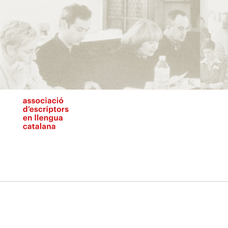
Vés
al
contingut
N
pr