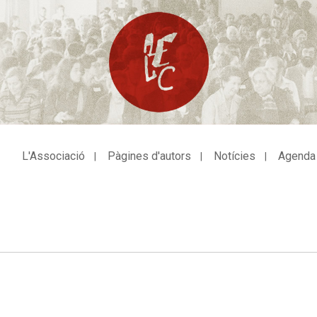
L'Associació
Pàgines d'autors
Notícies
Agenda
avegació
incipal