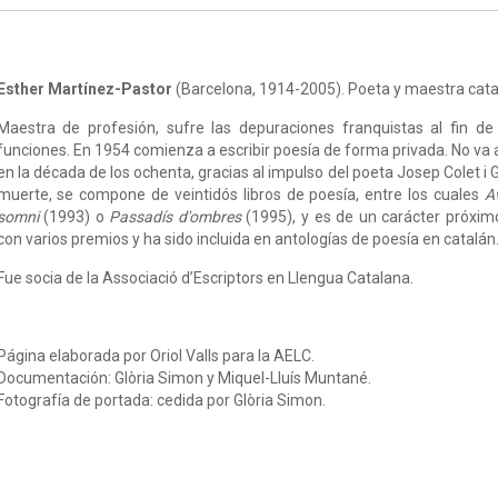
Esther Martínez-Pastor
(Barcelona, 1914-2005). Poeta y maestra cata
Maestra de profesión, sufre las depuraciones franquistas al fin de
funciones. En 1954 comienza a escribir poesía de forma privada. No va a
en la década de los ochenta, gracias al impulso del poeta Josep Colet i G
muerte, se compone de veintidós libros de poesía, entre los cuales
A
somni
(1993) o
Passadís d'ombres
(1995), y es de un carácter próximo
con varios premios y ha sido incluida en antologías de poesía en catalán
Fue socia de la Associació d’Escriptors en Llengua Catalana.
Página elaborada por Oriol Valls para la AELC.
Documentación: Glòria Simon y Miquel-Lluís Muntané.
Fotografía de portada: cedida por Glòria Simon.