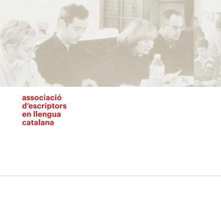
Vés
al
contingut
N
pr