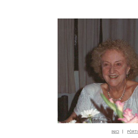
INICI
PÒRTI