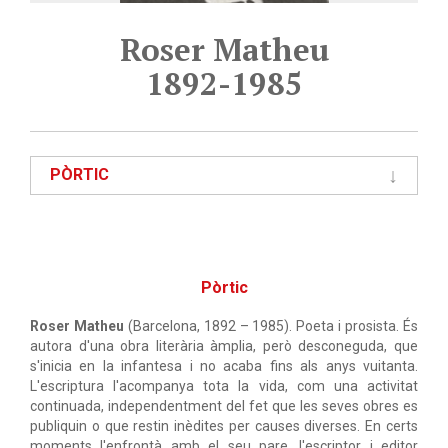
Roser Matheu
1892-1985
PÒRTIC
Pòrtic
Roser Matheu
(Barcelona, 1892 – 1985). Poeta i prosista. És
autora d'una obra literària àmplia, però desconeguda, que
s'inicia en la infantesa i no acaba fins als anys vuitanta.
L'escriptura l'acompanya tota la vida, com una activitat
continuada, independentment del fet que les seves obres es
publiquin o que restin inèdites per causes diverses. En certs
moments l'enfrontà amb el seu pare, l'escriptor i editor