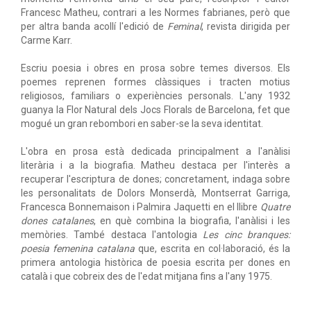
Francesc Matheu, contrari a les Normes fabrianes, però que
per altra banda acollí l'edició de
Feminal
, revista dirigida per
Carme Karr.
Escriu poesia i obres en prosa sobre temes diversos. Els
poemes reprenen formes clàssiques i tracten motius
religiosos, familiars o experiències personals. L'any 1932
guanya la Flor Natural dels Jocs Florals de Barcelona, fet que
mogué un gran rebombori en saber-se la seva identitat.
L'obra en prosa està dedicada principalment a l'anàlisi
literària i a la biografia. Matheu destaca per l'interès a
recuperar l'escriptura de dones; concretament, indaga sobre
les personalitats de Dolors Monserdà, Montserrat Garriga,
Francesca Bonnemaison i Palmira Jaquetti en el llibre
Quatre
dones catalanes
, en què combina la biografia, l'anàlisi i les
memòries. També destaca l'antologia
Les cinc branques:
poesia femenina catalana
que, escrita en col·laboració, és la
primera antologia històrica de poesia escrita per dones en
català i que cobreix des de l'edat mitjana fins a l'any 1975.