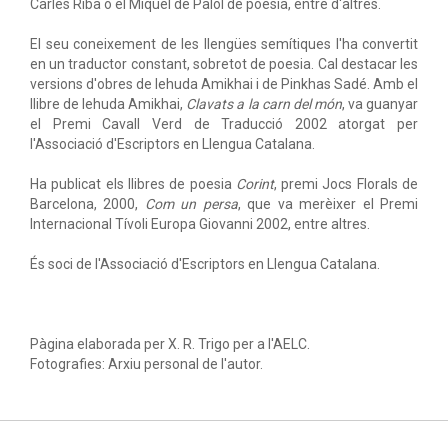
Carles Riba o el Miquel de Palol de poesia, entre d'altres.
El seu coneixement de les llengües semítiques l'ha convertit
en un traductor constant, sobretot de poesia. Cal destacar les
versions d'obres de Iehuda Amikhai i de Pinkhas Sadé. Amb el
llibre de Iehuda Amikhai,
Clavats a la carn del món
, va guanyar
el Premi Cavall Verd de Traducció 2002 atorgat per
l'Associació d'Escriptors en Llengua Catalana.
Ha publicat els llibres de poesia
Corint
, premi Jocs Florals de
Barcelona, 2000,
Com un persa
, que va merèixer el Premi
Internacional Tívoli Europa Giovanni 2002, entre altres.
És soci de l'Associació d'Escriptors en Llengua Catalana.
Pàgina elaborada per X. R. Trigo per a l'AELC.
Fotografies: Arxiu personal de l'autor.