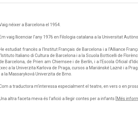
Vaig néixer a Barcelona el 1954.
Em vaig llicenciar l'any 1976 en Filologia catalana a la Universitat Autò
He estudiat francès a l'Institut Français de Barcelona i a l'Alliance Franç
l'Istituto Italiano di Cultura de Barcelona i a la Scuola Botticelli de Florè
de Barcelona, de Prien am Chiemsee i de Berlín, i a l'Escola Oficial d'
txec a la Univerzita Karlova de Praga, cursos a Mariánské Laznĕ i a Pra
i a la Massaryková Univerzita de Brno.
Com a traductora m'interessa especialment el teatre, en vers o en prosa, 
Una altra faceta meva és l'afició a llegir contes per a infants [
Més infor