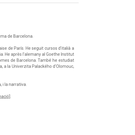
noma de Barcelona.
aise de París. He seguit cursos d'italià a
ncia. He après l'alemany al Goethe Institut
Idiomes de Barcelona. També he estudiat
ga, a la Univerzita Palackého d'Olomouc,
i la narrativa.
mació
].