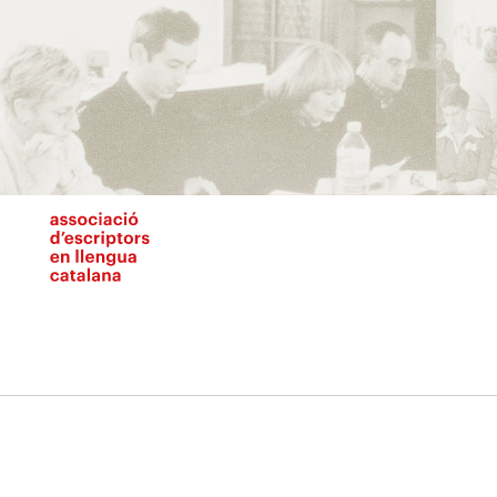
Vés
al
contingut
N
pr