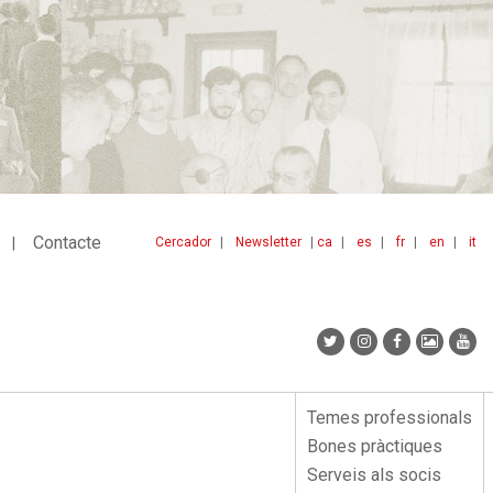
Contacte
Cercador
Newsletter
ca
es
fr
en
it
Menu
idiomes
top
Temes professionals
Menu
Bones pràctiques
lateral
Serveis als socis