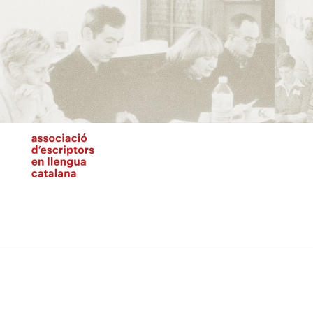
Vés
al
contingut
N
pr