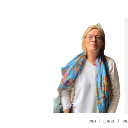
INICI
PÒRTIC
BI