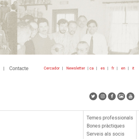
Contacte
Cercador
Newsletter
ca
es
fr
en
it
Menu
idiomes
top
Temes professionals
Menu
Bones pràctiques
lateral
Serveis als socis