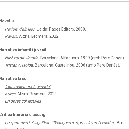
Novel·la
Perfum d'almesc.
Lleida: Pagès Editors, 2008.
Ravals.
Alzira: Bromera, 2022.
Narrativa infantil i juvenil
Niké vol dir victòria.
Barcelona: Alfaguara, 1999 (amb Pere Danès).
Tristany i Isolda.
Barcelona: Castellnou, 2006 (amb Pere Danès).
Narrativa breu
"Una maleta molt pesada"
Aures.
Alzira: Bromera, 2023.
En obres col·lectives
Crítica literària o assaig
Les paraules i el significat (Tècniques d'expressio oral i escrita)
.
Barcel