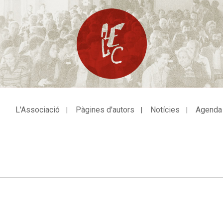
L'Associació
Pàgines d'autors
Notícies
Agenda
avegació
incipal