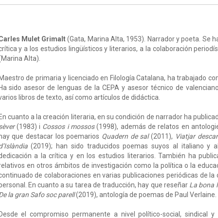
Carles Mulet Grimalt
(Gata, Marina Alta, 1953). Narrador y poeta. Se h
crítica y a los estudios lingüísticos y literarios, a la colaboración period
(Marina Alta).
Maestro de primaria y licenciado en Filología Catalana, ha trabajado c
Ha sido asesor de lenguas de la CEPA y asesor técnico de valenciano
varios libros de texto, así como artículos de didáctica.
En cuanto a la creación literaria, en su condición de narrador ha public
sèver
(1983) i
Cossos i mossos
(1998), además de relatos en antologies
hay que destacar los poemarios
Quadern de sal
(2011),
Viatjar desca
d’Islàndia
(2019); han sido traducidos poemas suyos al italiano y al
dedicación a la crítica y en los estudios literarios. También ha publ
relativos en otros ámbitos de investigación como la política o la edu
continuado de colaboraciones en varias publicaciones periódicas de la
personal. En cuanto a su tarea de traducción, hay que reseñar
La bona l
De la gran Safo soc parell
(2019), antología de poemas de Paul Verlaine.
Desde el compromiso permanente a nivel político-social, sindical y 