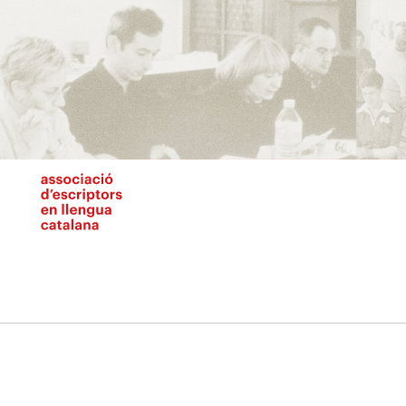
Vés
al
contingut
N
pr