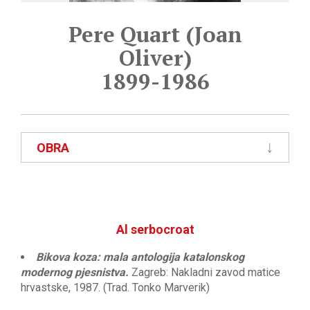
Pere Quart (Joan
Oliver)
1899-1986
OBRA
Al serbocroat
Bikova koza: mala antologija katalonskog
modernog pjesnistva.
Zagreb: Nakladni zavod matice
hrvastske, 1987. (Trad. Tonko Marverik)