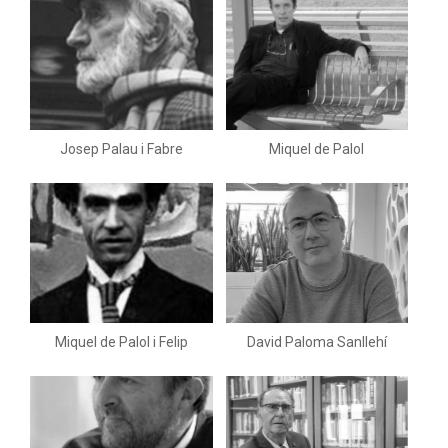
Josep Palau i Fabre
Miquel de Palol
Miquel de Palol i Felip
David Paloma Sanllehí