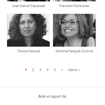
Joan Salvat-Papasseit
Francesc Parcerisas
Teresa Pascual
Gemma Pasqual i Escrivà
Paginació
Pàgina
1
Page
2
Page
3
Page
4
Page
5
Pàgina
››
Última
Darrer »
actual
següent
pàgina
Amb el suport de: