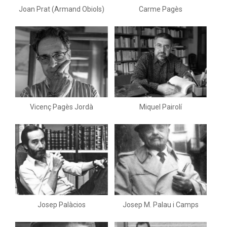
Joan Prat (Armand Obiols)
Carme Pagès
Vicenç Pagès Jordà
Miquel Pairolí
Josep Palàcios
Josep M. Palau i Camps