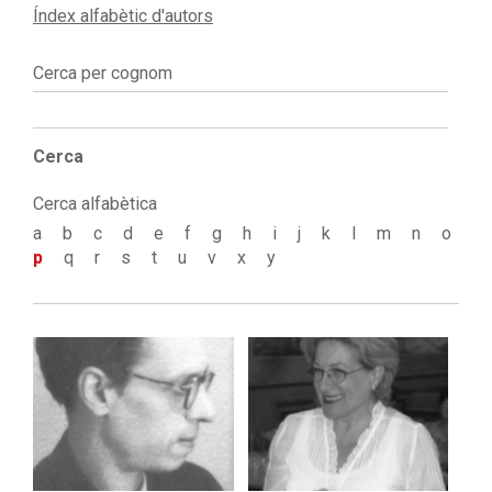
Índex alfabètic d'autors
Cerca per cognom
Cerca
Cerca alfabètica
a
b
c
d
e
f
g
h
i
j
k
l
m
n
o
p
q
r
s
t
u
v
x
y