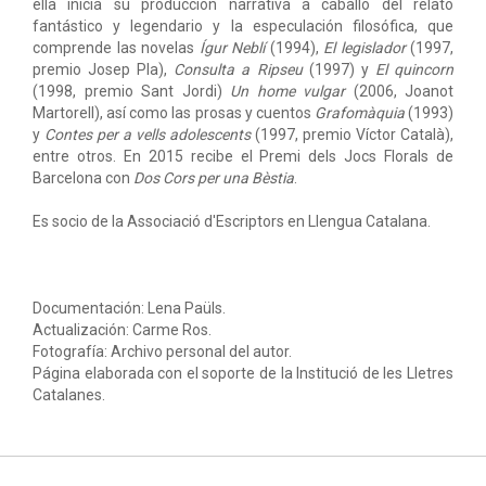
ella inicia su producción narrativa a caballo del relato
fantástico y legendario y la especulación filosófica, que
comprende las novelas
Ígur Neblí
(1994),
El legislador
(1997,
premio Josep Pla),
Consulta a Ripseu
(1997) y
El quincorn
(1998, premio Sant Jordi)
Un home vulgar
(2006, Joanot
Martorell), así como las prosas y cuentos
Grafomàquia
(1993)
y
Contes per a vells adolescents
(1997, premio Víctor Català),
entre otros. En 2015 recibe el Premi dels Jocs Florals de
Barcelona con
Dos Cors per una Bèstia
.
Es socio de la Associació d'Escriptors en Llengua Catalana.
Documentación: Lena Paüls.
Actualización: Carme Ros.
Fotografía: Archivo personal del autor.
Página elaborada con el soporte de la Institució de les Lletres
Catalanes.