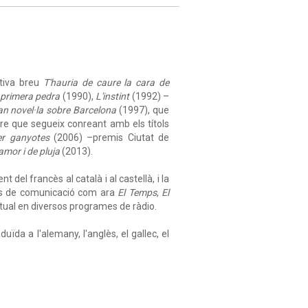
ativa breu
T'hauria de caure la cara de
 primera pedra
(1990),
L'instint
(1992) –
an novel·la sobre Barcelona
(1997), que
nere que segueix conreant amb els títols
er ganyotes
(2006) –premis Ciutat de
mor i de pluja
(2013).
del francès al català i al castellà, i la
jans de comunicació com ara
El Temps
,
El
bitual en diversos programes de ràdio.
duïda a l'alemany, l'anglès, el gallec, el