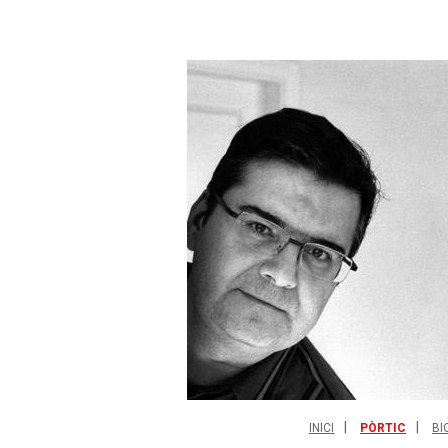
INICI
PÒRTIC
BI