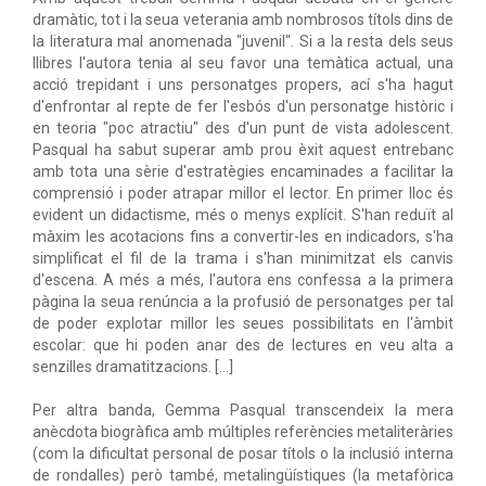
dramàtic, tot i la seua veterania amb nombrosos títols dins de
la literatura mal anomenada "juvenil". Si a la resta dels seus
llibres l'autora tenia al seu favor una temàtica actual, una
acció trepidant i uns personatges propers, ací s'ha hagut
d'enfrontar al repte de fer l'esbós d'un personatge històric i
en teoria "poc atractiu" des d'un punt de vista adolescent.
Pasqual ha sabut superar amb prou èxit aquest entrebanc
amb tota una sèrie d'estratègies encaminades a facilitar la
comprensió i poder atrapar millor el lector. En primer lloc és
evident un didactisme, més o menys explícit. S'han reduït al
màxim les acotacions fins a convertir-les en indicadors, s'ha
simplificat el fil de la trama i s'han minimitzat els canvis
d'escena. A més a més, l'autora ens confessa a la primera
pàgina la seua renúncia a la profusió de personatges per tal
de poder explotar millor les seues possibilitats en l'àmbit
escolar: que hi poden anar des de lectures en veu alta a
senzilles dramatitzacions. […]
Per altra banda, Gemma Pasqual transcendeix la mera
anècdota biogràfica amb múltiples referències metaliteràries
(com la dificultat personal de posar títols o la inclusió interna
de rondalles) però també, metalingüístiques (la metafòrica