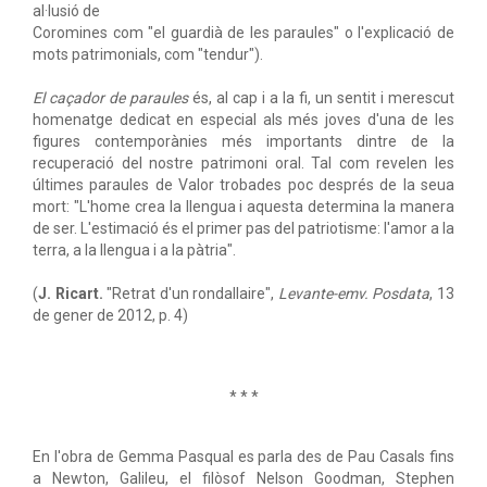
al·lusió de
Coromines com "el guardià de les paraules" o l'explicació de
mots patrimonials, com "tendur").
El caçador de paraules
és, al cap i a la fi, un sentit i merescut
homenatge dedicat en especial als més joves d'una de les
figures contemporànies més importants dintre de la
recuperació del nostre patrimoni oral. Tal com revelen les
últimes paraules de Valor trobades poc després de la seua
mort: "L'home crea la llengua i aquesta determina la manera
de ser. L'estimació és el primer pas del patriotisme: l'amor a la
terra, a la llengua i a la pàtria".
(
J. Ricart.
"Retrat d'un rondallaire",
Levante-emv. Posdata
, 13
de gener de 2012, p. 4)
* * *
En l'obra de Gemma Pasqual es parla des de Pau Casals fins
a Newton, Galileu, el filòsof Nelson Goodman, Stephen