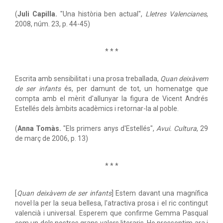
(
Juli Capilla.
"Una història ben actual",
Lletres Valencianes
,
2008, núm. 23, p. 44-45)
* * *
Escrita amb sensibilitat i una prosa treballada,
Quan deixàvem
de ser infants
és, per damunt de tot, un homenatge que
compta amb el mèrit d'allunyar la figura de Vicent Andrés
Estellés dels àmbits acadèmics i retornar-la al poble.
(
Anna Tomàs.
"Els primers anys d'Estellés",
Avui. Cultura
, 29
de març de 2006, p. 13)
* * *
[
Quan deixàvem de ser infants
] Estem davant una magnífica
novel·la per la seua bellesa, l'atractiva prosa i el ric contingut
valencià i universal. Esperem que confirme Gemma Pasqual