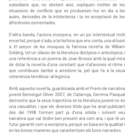
subsidiaris que, no obstant això, expliquen moltes de les
situacions de conflicte que es produeixen hui en dia a les
aules, derivades de la intolerància i la no-acceptació de les
diferències esmentades.
D'altra banda, l'autora incorpora, en un joc intertextual molt
encertat, perquè s'adiu a la història que ens conta, una al·lusió
a
El senyor de les mosques
, la famosa novel·la de William
Golding, tot un clàssic de la literatura distòpica o antiutòpica; i
una referència a un poema de Joan Brossa amb la qual mira
de dotar la novel·la d'una constant que n'afavoreix el ritme i
que contribueix també a arredonir-la, pel que fa a la seua
coherència temàtica i al·legòrica.
Amb aquesta novel·la, guardonada amb el Premi de narrativa
juvenil Benvingut Oliver 2007, de Catarroja, Gemma Pasqual
demostra que la seua trajectòria en la literatura juvenil no és
una casualitat, i que els diversos títols que ha anat publicant
des del 1998 formen part ja d'una sòlida i solvent veu
narrativa que cal tindre ben present ara com ara; i que té un
futur garantit com a escriptora, perquè es basa en la qualitat i
en les bones maneres que caracteritzen els bons narradors.