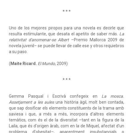
* * *
Uno de los mejores piropos para una novela es decirle que
resulta estimulante, que desata el apetito de saber más.
La
relativitat d'anomenar-se Albert
–Premio Mallorca 2009 de
novela juvenil– se puede llevar de calle ese y otros requiebros
a su paso.
(
Maite Ricard.
El Mundo
, 2009)
* * *
Gemma Pasqual i Escrivà confegeix en
La mosca.
Assetjament a les aules
una història àgil, molt ben contada,
que sap dosificar els elements constituents de la trama amb
saviesa i que, a més a més, incorpora d'altres elements
temàtics, com és el de la diversitat –tant en la figura de la
Laila, que és d'origen àrab, com en la de Miquel, afectat d'un
problema d'obesitat–, aparentment insubstancials o