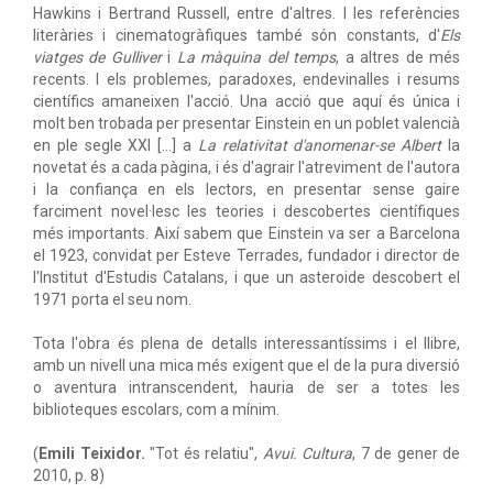
Hawkins i Bertrand Russell, entre d'altres. I les referències
literàries i cinematogràfiques també són constants, d'
Els
viatges de Gulliver
i
La màquina del temps
, a altres de més
recents. I els problemes, paradoxes, endevinalles i resums
científics amaneixen l'acció. Una acció que aquí és única i
molt ben trobada per presentar Einstein en un poblet valencià
en ple segle XXI […] a
La relativitat d'anomenar-se Albert
la
novetat és a cada pàgina, i és d'agrair l'atreviment de l'autora
i la confiança en els lectors, en presentar sense gaire
farciment novel·lesc les teories i descobertes científiques
més importants. Així sabem que Einstein va ser a Barcelona
el 1923, convidat per Esteve Terrades, fundador i director de
l'Institut d'Estudis Catalans, i que un asteroide descobert el
1971 porta el seu nom.
Tota l'obra és plena de detalls interessantíssims i el llibre,
amb un nivell una mica més exigent que el de la pura diversió
o aventura intranscendent, hauria de ser a totes les
biblioteques escolars, com a mínim.
(
Emili Teixidor.
"Tot és relatiu",
Avui. Cultura
, 7 de gener de
2010, p. 8)