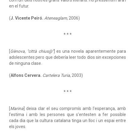
com un dels nostres grans valors literaris. Ho pressentim ara i
en el futur.
(
J. Vicente Peiró.
Ateneaglam
, 2006)
* * *
[
Gènova, "città chius@"
] es una novela aparentemente para
adolescentes pero que debería leer todo dios sin excepciones
de ninguna clase.
(
Alfons Cervera.
Cartelera Turia
, 2003)
* * *
[
Marina
] deixa clar el seu compromís amb l'esperança, amb
l'estima i amb les persones que s'entesten a fer possible
cada dia que la cultura catalana tinga un lloc i un espai entre
els joves.