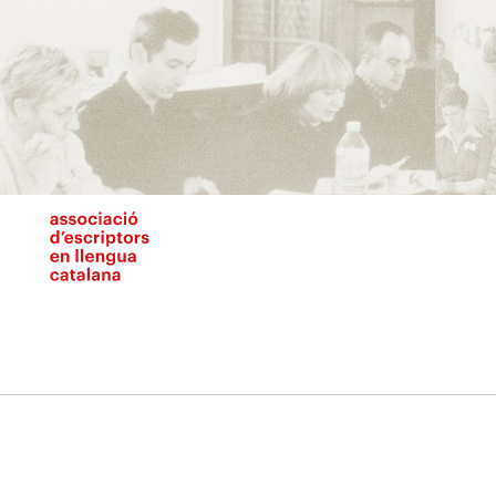
Vés
al
contingut
N
pr