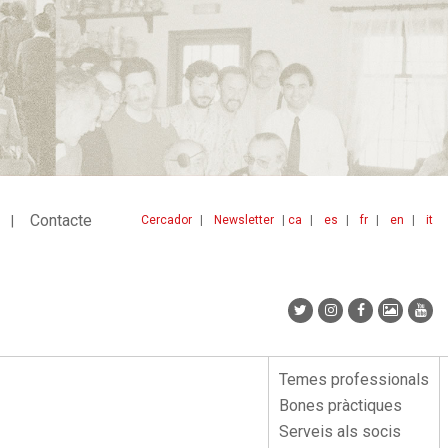
Contacte
Cercador
Newsletter
ca
es
fr
en
it
Menu
idiomes
top
Temes professionals
Menu
Bones pràctiques
lateral
Serveis als socis