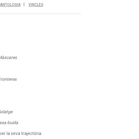
ANTOLOGIA
VINCLES
Màscares
.
ronteres
.
olatge
.
asa buida
.
er la seva trajectòria.