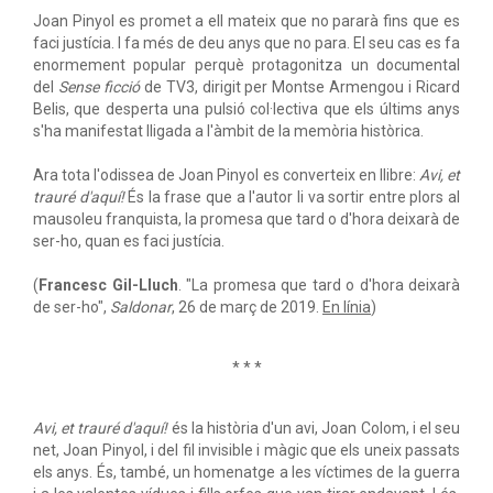
Joan Pinyol es promet a ell mateix que no pararà fins que es
faci justícia. I fa més de deu anys que no para. El seu cas es fa
enormement popular perquè protagonitza un documental
del
Sense ficció
de TV3, dirigit per Montse Armengou i Ricard
Belis, que desperta una pulsió col·lectiva que els últims anys
s'ha manifestat lligada a l'àmbit de la memòria històrica.
Ara tota l'odissea de Joan Pinyol es converteix en llibre:
Avi, et
trauré d'aquí!
És la frase que a l'autor li va sortir entre plors al
mausoleu franquista, la promesa que tard o d'hora deixarà de
ser-ho, quan es faci justícia.
(
Francesc Gil-Lluch
. "La promesa que tard o d'hora deixarà
de ser-ho",
Saldonar
, 26 de març de 2019.
En línia
)
* * *
Avi, et trauré d'aquí!
és la història d'un avi, Joan Colom, i el seu
net, Joan Pinyol, i del fil invisible i màgic que els uneix passats
els anys. És, també, un homenatge a les víctimes de la guerra