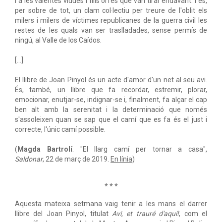
i a les valentes vídues i fills orfes que van tirar endavant. I és,
per sobre de tot, un clam col·lectiu per treure de l'oblit els
milers i milers de víctimes republicanes de la guerra civil les
restes de les quals van ser traslladades, sense permís de
ningú, al Valle de los Caídos.
[...]
El llibre de Joan Pinyol és un acte d'amor d'un net al seu avi.
És, també, un llibre que fa recordar, estremir, plorar,
emocionar, enutjar-se, indignar-se i, finalment, fa alçar el cap
ben alt amb la serenitat i la determinació que només
s'assoleixen quan se sap que el camí que es fa és el just i
correcte, l'únic camí possible.
(
Magda Bartrolí
. "El llarg camí per tornar a casa",
Saldonar
, 22 de març de 2019.
En línia
)
* * *
Aquesta mateixa setmana vaig tenir a les mans el darrer
llibre del Joan Pinyol, titulat
Avi, et trauré d'aquí!
, com el