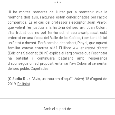
* * *
Hi ha moltes maneres de lluitar per a mantenir viva la
memòria dels avis, i algunes estan condicionades per l’acció
compartida. És el cas del professor i escriptor Joan Pinyol,
que volent fer justícia a la història del seu avi, Joan Colom,
s’ha trobat que no pot fer-ho sol: el seu avantpassat està
enterrat en una fossa del Valle de los Caídos, i per tant, té tot
un Estat a davant. Però com ha descobert, Pinyol, que aquest
familiar estava enterrat allà? El llibre
Avi, et trauré d’aquí!
(Edicions Saldonar, 2019) explica el llarg procés que l'escriptor
ha batallat i continuarà batallant amb l’esperança
d’aconseguir un sol propòsit: enterrar l’avi Colom al cementiri
del seu poble, Capellades.
(
Clàudia Rius
. "Avis, us traurem d'aquí!",
Núvol
, 15 d'agost de
2019.
En línia
)
Amb el suport de: