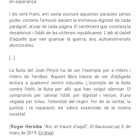
en esperança.
I els seré franc, em costa escriure aquestes paraules sense
poder contenir l’emoció davant la immensa dignitat de cada
paràgraf, al pas de cada pàgina. El sentiment que constata la
desatenció i l’oblit de les víctimes republicanes. L’alè al clatell
d’aquells que van guanyar la guerra, ara, autoanomenats
demòcrates.
[...]
La lluita del Joan Pinyol ha de ser l’exemple per a milers i
milers de famílies. Aquest llibre hauria de ser d’obligada
lectura a qualsevol centre educatiu. L’exemple de la lluita
contra l’oblit, la lluita per allò que han volgut silenciar. El
compromís per canviar l’oblit per dignitat i vèncer, d’una
vegada per totes, l’eternitat del règim. Fer de la veritat, la
justícia i la reparació, els valors essencials de la nostra
societat.
(
Roger Herèdia
. "Avi, et trauré d’aquí!",
El Nacional.cat
, 6 de
març de 2019.
En línia
)