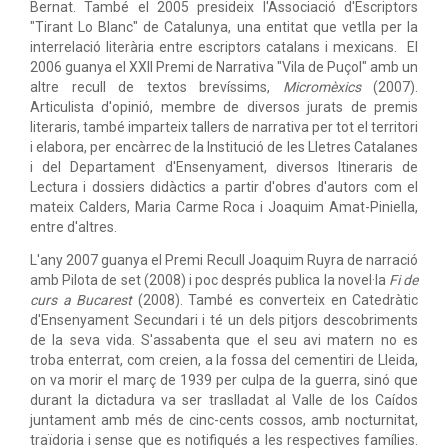
Bernat. També el 2005 presideix l'Associació d'Escriptors
"Tirant Lo Blanc" de Catalunya, una entitat que vetlla per la
interrelació literària entre escriptors catalans i mexicans. El
2006 guanya el XXII Premi de Narrativa "Vila de Puçol" amb un
altre recull de textos brevíssims,
Micromèxics
(2007).
Articulista d'opinió, membre de diversos jurats de premis
literaris, també imparteix tallers de narrativa per tot el territori
i elabora, per encàrrec de la Institució de les Lletres Catalanes
i del Departament d'Ensenyament, diversos Itineraris de
Lectura i dossiers didàctics a partir d'obres d'autors com el
mateix Calders, Maria Carme Roca i Joaquim Amat-Piniella,
entre d'altres.
L'any 2007 guanya el Premi Recull Joaquim Ruyra de narració
amb Pilota de set (2008) i poc després publica la novel·la
Fi de
curs a Bucarest
(2008). També es converteix en Catedràtic
d'Ensenyament Secundari i té un dels pitjors descobriments
de la seva vida. S'assabenta que el seu avi matern no es
troba enterrat, com creien, a la fossa del cementiri de Lleida,
on va morir el març de 1939 per culpa de la guerra, sinó que
durant la dictadura va ser traslladat al Valle de los Caídos
juntament amb més de cinc-cents cossos, amb nocturnitat,
traïdoria i sense que es notifiqués a les respectives famílies.