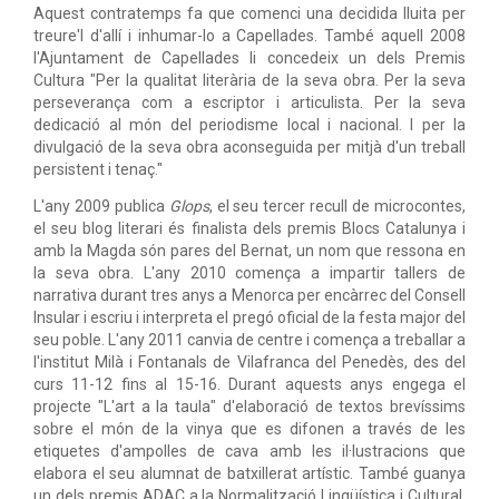
Aquest contratemps fa que comenci una decidida lluita per
treure'l d'allí i inhumar-lo a Capellades. També aquell 2008
l'Ajuntament de Capellades li concedeix un dels Premis
Cultura "Per la qualitat literària de la seva obra. Per la seva
perseverança com a escriptor i articulista. Per la seva
dedicació al món del periodisme local i nacional. I per la
divulgació de la seva obra aconseguida per mitjà d'un treball
persistent i tenaç."
L'any 2009 publica
Glops
, el seu tercer recull de microcontes,
el seu blog literari és finalista dels premis Blocs Catalunya i
amb la Magda són pares del Bernat, un nom que ressona en
la seva obra. L'any 2010 comença a impartir tallers de
narrativa durant tres anys a Menorca per encàrrec del Consell
Insular i escriu i interpreta el pregó oficial de la festa major del
seu poble. L'any 2011 canvia de centre i comença a treballar a
l'institut Milà i Fontanals de Vilafranca del Penedès, des del
curs 11-12 fins al 15-16. Durant aquests anys engega el
projecte "L'art a la taula" d'elaboració de textos brevíssims
sobre el món de la vinya que es difonen a través de les
etiquetes d'ampolles de cava amb les il·lustracions que
elabora el seu alumnat de batxillerat artístic. També guanya
un dels premis ADAC a la Normalització Lingüística i Cultural,