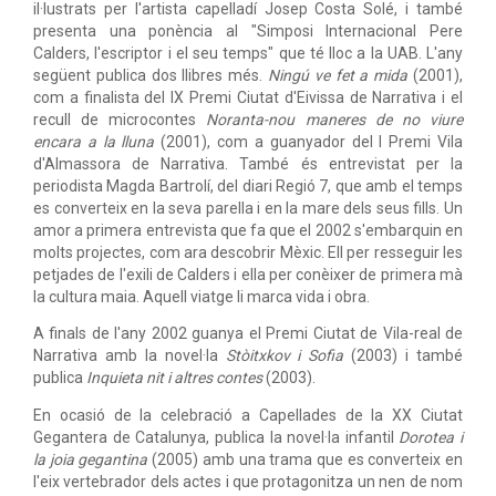
il·lustrats per l'artista capelladí Josep Costa Solé, i també
presenta una ponència al "Simposi Internacional Pere
Calders, l'escriptor i el seu temps" que té lloc a la UAB. L'any
següent publica dos llibres més.
Ningú ve fet a mida
(2001),
com a finalista del IX Premi Ciutat d'Eivissa de Narrativa i el
recull de microcontes
Noranta-nou maneres de no viure
encara a la lluna
(2001), com a guanyador del I Premi Vila
d'Almassora de Narrativa. També és entrevistat per la
periodista Magda Bartrolí, del diari Regió 7, que amb el temps
es converteix en la seva parella i en la mare dels seus fills. Un
amor a primera entrevista que fa que el 2002 s'embarquin en
molts projectes, com ara descobrir Mèxic. Ell per resseguir les
petjades de l'exili de Calders i ella per conèixer de primera mà
la cultura maia. Aquell viatge li marca vida i obra.
A finals de l'any 2002 guanya el Premi Ciutat de Vila-real de
Narrativa amb la novel·la
Stòitxkov i Sofia
(2003) i també
publica
Inquieta nit i altres contes
(2003).
En ocasió de la celebració a Capellades de la XX Ciutat
Gegantera de Catalunya, publica la novel·la infantil
Dorotea i
la joia gegantina
(2005) amb una trama que es converteix en
l'eix vertebrador dels actes i que protagonitza un nen de nom