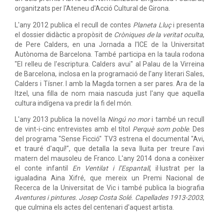
organitzats per l'Ateneu d'Acció Cultural de Girona.
L'any 2012 publica el recull de contes
Planeta Lluç
i presenta
el dossier didàctic a propòsit de
Cròniques de la veritat oculta
,
de Pere Calders, en una Jornada a l'ICE de la Universitat
Autònoma de Barcelona. També participa en la taula rodona
"El relleu de l'escriptura. Calders avui" al Palau de la Virreina
de Barcelona, inclosa en la programació de l'any literari Sales,
Calders i Tísner. I amb la Magda tornen a ser pares. Ara de la
Itzel, una filla de nom maia nascuda just l'any que aquella
cultura indígena va predir la fi del món.
L'any 2013 publica la novel·la
Ningú no mor
i també un recull
de vint-i-cinc entrevistes amb el títol
Perquè som poble
. Des
del programa "Sense Ficció" TV3 estrena el documental "Avi,
et trauré d'aquí!", que detalla la seva lluita per treure l'avi
matern del mausoleu de Franco. L'any 2014 dona a conèixer
el conte infantil
En Ventilat i l’Espantall
, il·lustrat per la
igualadina Aina Xifré, que mereix un Premi Nacional de
Recerca de la Universitat de Vic i també publica la biografia
Aventures i pintures. Josep Costa Solé. Capellades 1913-2003
,
que culmina els actes del centenari d'aquest artista.