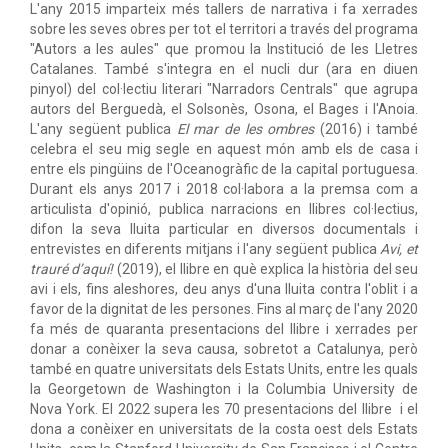
L'any 2015 imparteix més tallers de narrativa i fa xerrades
sobre les seves obres per tot el territori a través del programa
"Autors a les aules" que promou la Institució de les Lletres
Catalanes. També s'integra en el nucli dur (ara en diuen
pinyol) del col·lectiu literari "Narradors Centrals" que agrupa
autors del Berguedà, el Solsonès, Osona, el Bages i l'Anoia.
L'any següent publica
El mar de les ombres
(2016) i també
celebra el seu mig segle en aquest món amb els de casa i
entre els pingüins de l'Oceanogràfic de la capital portuguesa.
Durant els anys 2017 i 2018 col·labora a la premsa com a
articulista d'opinió, publica narracions en llibres col·lectius,
difon la seva lluita particular en diversos documentals i
entrevistes en diferents mitjans i l'any següent publica
Avi, et
trauré d’aquí!
(2019), el llibre en què explica la història del seu
avi i els, fins aleshores, deu anys d'una lluita contra l'oblit i a
favor de la dignitat de les persones. Fins al març de l'any 2020
fa més de quaranta presentacions del llibre i xerrades per
donar a conèixer la seva causa, sobretot a Catalunya, però
també en quatre universitats dels Estats Units, entre les quals
la Georgetown de Washington i la Columbia University de
Nova York. El 2022 supera les 70 presentacions del llibre i el
dona a conèixer en universitats de la costa oest dels Estats