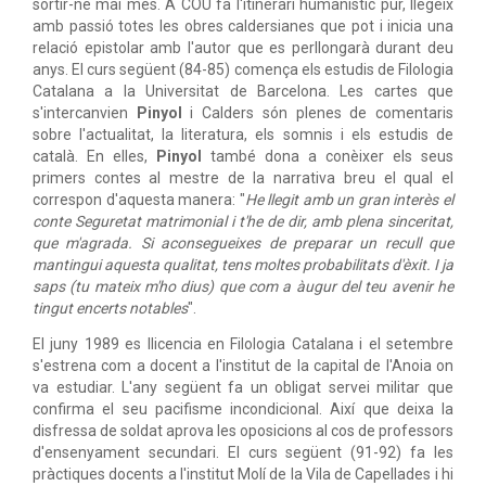
sortir-ne mai més. A COU fa l'itinerari humanístic pur, llegeix
amb passió totes les obres caldersianes que pot i inicia una
relació epistolar amb l'autor que es perllongarà durant deu
anys. El curs següent (84-85) comença els estudis de Filologia
Catalana a la Universitat de Barcelona. Les cartes que
s'intercanvien
Pinyol
i Calders són plenes de comentaris
sobre l'actualitat, la literatura, els somnis i els estudis de
català. En elles,
Pinyol
també dona a conèixer els seus
primers contes al mestre de la narrativa breu el qual el
correspon d'aquesta manera: "
He llegit amb un gran interès el
conte Seguretat matrimonial i t'he de dir, amb plena sinceritat,
que m'agrada. Si aconsegueixes de preparar un recull que
mantingui aquesta qualitat, tens moltes probabilitats d'èxit. I ja
saps (tu mateix m'ho dius) que com a àugur del teu avenir he
tingut encerts notables
".
El juny 1989 es llicencia en Filologia Catalana i el setembre
s'estrena com a docent a l'institut de la capital de l'Anoia on
va estudiar. L'any següent fa un obligat servei militar que
confirma el seu pacifisme incondicional. Així que deixa la
disfressa de soldat aprova les oposicions al cos de professors
d'ensenyament secundari. El curs següent (91-92) fa les
pràctiques docents a l'institut Molí de la Vila de Capellades i hi