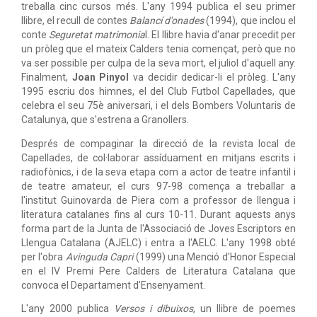
treballa cinc cursos més. L'any 1994 publica el seu primer
llibre, el recull de contes
Balancí d'onades
(1994), que inclou el
conte
Seguretat matrimonia
l. El llibre havia d'anar precedit per
un pròleg que el mateix Calders tenia començat, però que no
va ser possible per culpa de la seva mort, el juliol d'aquell any.
Finalment,
Joan Pinyol
va decidir dedicar-li el pròleg. L'any
1995 escriu dos himnes, el del Club Futbol Capellades, que
celebra el seu 75è aniversari, i el dels Bombers Voluntaris de
Catalunya, que s'estrena a Granollers.
Després de compaginar la direcció de la revista local de
Capellades, de col·laborar assíduament en mitjans escrits i
radiofònics, i de la seva etapa com a actor de teatre infantil i
de teatre amateur, el curs 97-98 comença a treballar a
l'institut Guinovarda de Piera com a professor de llengua i
literatura catalanes fins al curs 10-11. Durant aquests anys
forma part de la Junta de l'Associació de Joves Escriptors en
Llengua Catalana (AJELC) i entra a l'AELC. L'any 1998 obté
per l'obra
Avinguda Capri
(1999) una Menció d'Honor Especial
en el IV Premi Pere Calders de Literatura Catalana que
convoca el Departament d'Ensenyament.
L'any 2000 publica
Versos i dibuixos
, un llibre de poemes