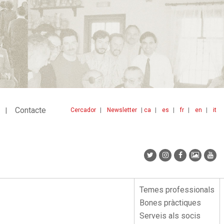
Contacte
Cercador
Newsletter
ca
es
fr
en
it
Menu
idiomes
top
Temes professionals
Menu
Bones pràctiques
lateral
Serveis als socis