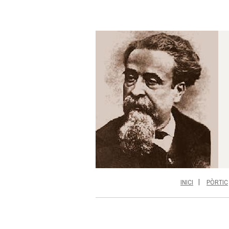
INICI
PÒRTIC