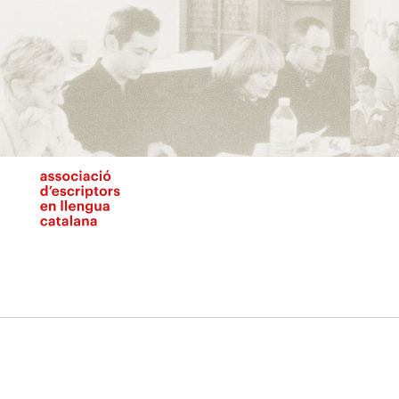
Vés
al
contingut
N
pr