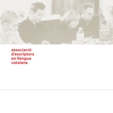
Vés
al
contingut
N
pr