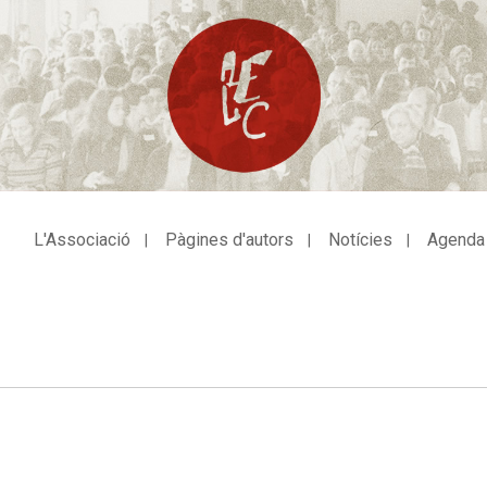
L'Associació
Pàgines d'autors
Notícies
Agenda
avegació
incipal