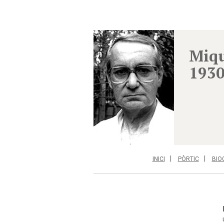
Miqu
1930
INICI
PÒRTIC
BIO