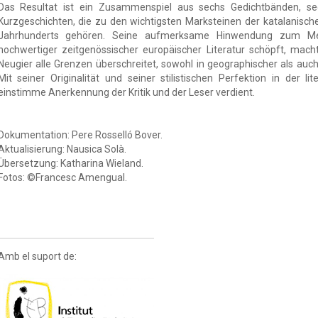
Das Resultat ist ein Zusammenspiel aus sechs Gedichtbänden, 
Kurzgeschichten, die zu den wichtigsten Marksteinen der katalanische
Jahrhunderts gehören. Seine aufmerksame Hinwendung zum Me
hochwertiger zeitgenössischer europäischer Literatur schöpft, macht
Neugier alle Grenzen überschreitet, sowohl in geographischer als auch i
Mit seiner Originalität und seiner stilistischen Perfektion in der li
einstimme Anerkennung der Kritik und der Leser verdient.
Dokumentation: Pere Rosselló Bover.
Aktualisierung: Nausica Solà.
Übersetzung: Katharina Wieland.
Fotos: ©Francesc Amengual.
Amb el suport de: