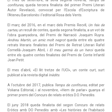
El mes de setembre, la seva segona novel·la,
Temps de
confitures
, queda tercera finalista del primer Premi Literari
Autor Revelació, convocat per l'Escola d'Escriptura de
l'Ateneu Barcelonès i l'editorial Rosa dels Vents.
El març del 2016, en el marc dels Premis Recvll,
Un feix de
cartes
, un recull de contes, queda segona finalista, a un vot de
l'obra guanyadora, del Premi de Narració Joaquim Ruyra.
Andreu Martín, un amic molt negrot
queda entre els quatre
retrats literaris finalistes del Premi de Retrat Literari Rafel
Cornellà-Joaquim Abril, i
El meu germà és un heroi
queda
entre els quatre contes finalistes del Premi de Conte Infantil
Joan Petit.
El mes d'abril, «El llit tretze de l'UCI», un conte curt, surt
publicat a la revista digital
Inèdits
.
A l'octubre del 2017, publica
Temps de confitures
, editat per
Voliana Editorial, i al novembre, «Hem de parlar» guanya el
primer premi del Concurs de relats eròtics D.O. Penedès.
El juny 2018 queda finalista del segon Concurs de relats
Eròtics amb DO Penedès amb «Les històries de l'habitació