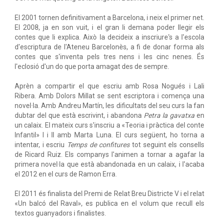
El 2001 tornen definitivament a Barcelona, i neix el primer net.
El 2008, ja en son vuit, i el gran li demana poder llegir els
contes que li explica. Això la decideix a inscriure's a l'escola
d'escriptura de l'Ateneu Barcelonès, a fi de donar forma als
contes que s'inventa pels tres nens i les cinc nenes. És
l'eclosió d'un do que porta amagat des de sempre.
Aprèn a compartir el que escriu amb Rosa Nogués i Lali
Ribera. Amb Dolors Millat se sent escriptora i comença una
novel·la. Amb Andreu Martín, les dificultats del seu curs la fan
dubtar del que està escrivint, i abandona
Petra la gavatxa
en
un calaix. El mateix curs s'inscriu a «Teoria i pràctica del conte
Infantil» I i II amb Marta Luna. El curs següent, ho torna a
intentar, i escriu
Temps de confitures
tot seguint els consells
de Ricard Ruiz. Els companys l'animen a tornar a agafar la
primera novel·la que està abandonada en un calaix, i l'acaba
el 2012 en el curs de Ramon Erra.
El 2011 és finalista del Premi de Relat Breu Districte V i el relat
«Un balcó del Raval», es publica en el volum que recull els
textos guanyadors i finalistes.