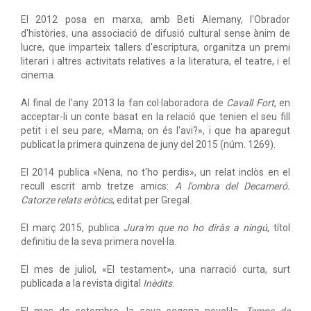
El 2012 posa en marxa, amb Beti Alemany, l'Obrador
d'històries, una associació de difusió cultural sense ànim de
lucre, que imparteix tallers d'escriptura, organitza un premi
literari i altres activitats relatives a la literatura, el teatre, i el
cinema.
Al final de l'any 2013 la fan col·laboradora de
Cavall Fort
, en
acceptar-li un conte basat en la relació que tenien el seu fill
petit i el seu pare, «Mama, on és l'avi?», i que ha aparegut
publicat la primera quinzena de juny del 2015 (núm. 1269).
El 2014 publica «Nena, no t'ho perdis», un relat inclòs en el
recull escrit amb tretze amics:
A l'ombra del Decameró.
Catorze relats eròtics
, editat per Gregal.
El març 2015, publica
Jura'm que no ho diràs a ningú
, títol
definitiu de la seva primera novel·la.
El mes de juliol, «El testament», una narració curta, surt
publicada a la revista digital
Inèdits
.