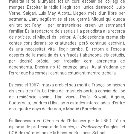
malaltia la té allunyada tot un curs escolar del col·legi de
monges. Escoltar la ràdio i llegir són l'única distracció, Julio
Verne, Salgari, Luis May Alcott... Llegeix més d'un llibre per
setmana. L'any següent és el seu germà Miquel qui queda
enllitat tot l'any i, per entretenir-se, creen un setmanari
familiar. És la redactora dels serials i la periodista a la recerca
de notícies, el Miquel és l'editor. A l'adolescència crema els
contes considerant-los criaturades, però continua escrivint,
és una necessitat vital, llegir també. El retorn a l'escola
després de la malaltia és un fracàs i abandona els estudis,
per decisió pròpia, per treballar com aprenenta de
dependenta. Encara no té catorze anys. Aviat s'adona de
l'error que ha comès i continua estudiant mentre treballa.
Es casa el 1967 i marxa amb el seu marit a França, on neixen
els seus tres fills. La feina del marit els porta a canviar de lloc
de residència sovint. Han viscut París, Kuwait, Algèria,
Guatemala, Londres i Líbia, amb estades intercalades, d'entre
dos i quatre anys de durada, a Madrid i Barcelona.
És llicenciada en Ciències de l'Educació per la UNED. Té un
diploma de professora de francès, el
Proficiency
d'anglès i el
COA de màrqueting de la Kingston Business School.