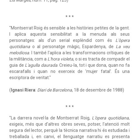
Els Marges
, núm. 11, pàg. 123)
* * *
"Montserrat Roig és sensible a les històries petites de la gent.
I aplica aquesta sensibilitat a la menuda als seus
personatges: als d'un serial esplèndid com és
L'òpera
quotidiana
o al personatge màgic, Espardenya, de
La veu
melodiosa
. I també l'aplica a les transformacions crítiques de
la militància, com a
L'hora violeta
, o si es tracta de compadir el
guia de
L'agulla daurada
. Creieu-la, tot i que dona, quan no fa
escarafalls i quan no exerceix de 'mujer fatal'. És una
escriptora de veritat."
(
Ignasi Riera
:
Diari de Barcelona
, 18 de desembre de 1988)
* * *
"La darrera novel·la de Montserrat Roig,
L'òpera quotidiana
,
exigeix, més que d'altres obres seves, potser, l'atenció molt
segura del lector, perquè la tècnica narrativa hi és estudiada i
treballada i, en canvi, el llenguatge narratiu es presenta