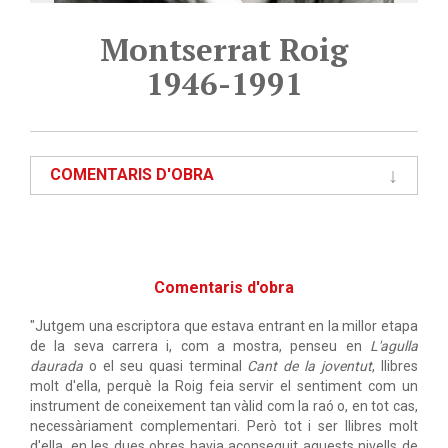
Montserrat Roig
1946-1991
COMENTARIS D'OBRA
Comentaris d'obra
"Jutgem una escriptora que estava entrant en la millor etapa
de la seva carrera i, com a mostra, penseu en
L'agulla
daurada
o el seu quasi terminal
Cant de la joventut
, llibres
molt d'ella, perquè la Roig feia servir el sentiment com un
instrument de coneixement tan vàlid com la raó o, en tot cas,
necessàriament complementari. Però tot i ser llibres molt
d'ella, en les dues obres havia aconseguit aquests nivells de