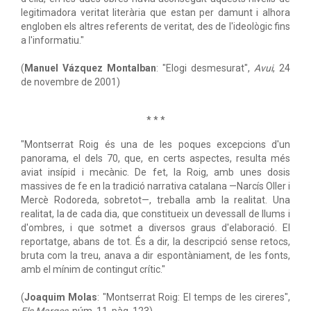
legitimadora veritat literària que estan per damunt i alhora
engloben els altres referents de veritat, des de l'ideològic fins
a l'informatiu."
(
Manuel Vázquez Montalban
: "Elogi desmesurat",
Avui
, 24
de novembre de 2001)
* * *
"Montserrat Roig és una de les poques excepcions d'un
panorama, el dels 70, que, en certs aspectes, resulta més
aviat insípid i mecànic. De fet, la Roig, amb unes dosis
massives de fe en la tradició narrativa catalana —Narcís Oller i
Mercè Rodoreda, sobretot—, treballa amb la realitat. Una
realitat, la de cada dia, que constitueix un devessall de llums i
d'ombres, i que sotmet a diversos graus d'elaboració. El
reportatge, abans de tot. És a dir, la descripció sense retocs,
bruta com la treu, anava a dir espontàniament, de les fonts,
amb el mínim de contingut crític."
(
Joaquim Molas
: "Montserrat Roig: El temps de les cireres",