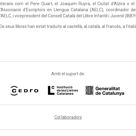
literaris com el Pere Quart, el Joaquim Ruyra, el Ciutat d'Alzira o el 
l'Associació d’Escriptors en Llengua Catalana (AELC), coordinador del
l'AELC, i vicepresident del Consell Català del Llibre Infantil i Juvenil (I
Els seus llibres han estat traduïts al castellà, al català, al francès, a l'italià
Amb el suport de:
Col·laboradors