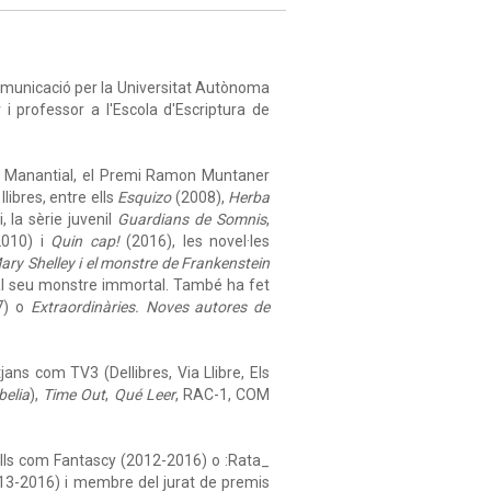
Comunicació per la Universitat Autònoma
i professor a l'Escola d'Escriptura de
 Manantial, el Premi Ramon Muntaner
libres, entre ells
Esquizo
(2008),
Herba
 la sèrie juvenil
Guardians de Somnis
,
010) i
Quin cap!
(2016), les novel·les
ary Shelley i el monstre de Frankenstein
 al seu monstre immortal. També ha fet
7) o
Extraordinàries. Noves autores de
tjans com TV3 (Dellibres, Via Llibre, Els
belia
),
Time Out
,
Qué Leer
, RAC-1, COM
gells com Fantascy (2012-2016) o :Rata_
2013-2016) i membre del jurat de premis