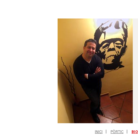
INICI
PÒRTIC
BI