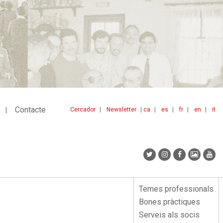
Contacte
Cercador
Newsletter
ca
es
fr
en
it
Menu
idiomes
top
Temes professionals
Menu
Bones pràctiques
lateral
Serveis als socis