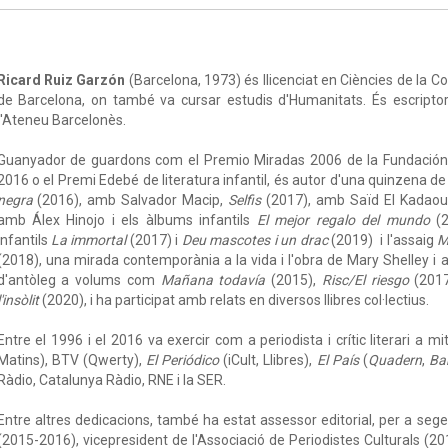
Ricard Ruiz Garzón
(Barcelona, 1973) és llicenciat en Ciències de la 
de Barcelona, on també va cursar estudis d'Humanitats. És escriptor 
l'Ateneu Barcelonès.
Guanyador de guardons com el Premio Miradas 2006 de la Fundación
2016 o el Premi Edebé de literatura infantil, és autor d'una quinzena de l
negra
(2016), amb Salvador Macip,
Selfis
(2017), amb Saïd El Kadaoui,
amb Álex Hinojo i els àlbums infantils
El mejor regalo del mundo
(2
infantils
La immortal
(2017) i
Deu mascotes i un drac
(2019) i l'assaig
M
(2018), una mirada contemporània a la vida i l'obra de Mary Shelley i
d'antòleg a volums com
Mañana todavía
(2015),
Risc/El riesgo
(201
l'insòlit
(2020), i ha participat amb relats en diversos llibres col·lectius.
Entre el 1996 i el 2016 va exercir com a periodista i crític literari a mi
Matins), BTV (Qwerty),
El Periódico
(iCult, Llibres),
El País
(
Quadern
,
Ba
Ràdio, Catalunya Ràdio, RNE i la SER.
Entre altres dedicacions, també ha estat assessor editorial, per a se
(2015-2016), vicepresident de l'Associació de Periodistes Culturals (