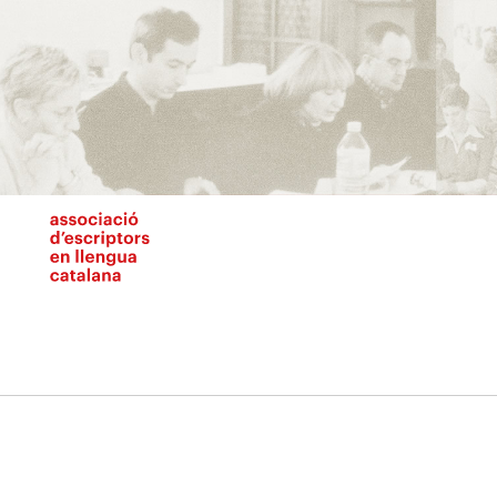
Vés
al
contingut
N
pr