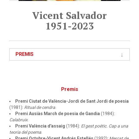
Vicent Salvador
1951-2023
PREMIS
Premis
Premi Ciutat de València-Jordi de Sant Jordi de poesia
(1981):
Ritual de cendra
.
Premi Ausiàs March de poesia de Gandia
(1984):
Calabruix
.
Premi València d'assaig
(1984):
El gest poètic. Cap a una
teoria del poema
.
Premi Octubre-Vicent Andrés Estellés
(1992):
Mercat de