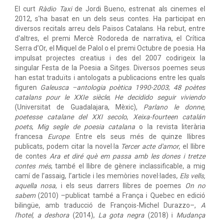
El curt
Ràdio Taxi
de Jordi Bueno, estrenat als cinemes el
2012, s'ha basat en un dels seus contes. Ha participat en
diversos recitals arreu dels Països Catalans. Ha rebut, entre
d'altres, el premi Mercè Rodoreda de narrativa, el Crítica
Serra d'Or, el Miquel de Palol o el premi Octubre de poesia. Ha
impulsat projectes creatius i des del 2007 codirigeix la
singular Festa de la Poesia a Sitges. Diversos poemes seus
han estat traduïts i antologats a publicacions entre les quals
figuren
Galeusca –antologia poètica 1990-2003
;
48 poètes
catalans pour le XXIe siècle
;
He decidido seguir viviendo
(Universitat de Guadalajara, Mèxic),
Parlano le donne,
poetesse catalane del XXI secolo
,
Xeixa-fourteen catalán
poets
,
Mig segle de poesia catalana
o la revista literària
francesa
Europe
. Entre els seus més de quinze llibres
publicats, podem citar la novel·la
Tercer acte d'amor
, el llibre
de contes
Ara et diré què em passa amb les dones i tretze
contes més
, també el llibre de gènere inclassificable, a mig
camí de l’assaig, l’article i les memòries novel·lades,
Els vells,
aquella nosa
, i els seus darrers llibres de poemes
On no
sabem
(2010) –publicat també a França i Quebec en edició
bilingüe, amb traducció de François-Michel Durazzo–,
A
l'hotel, a deshora
(2014),
La gota negra
(2018) i
Mudança