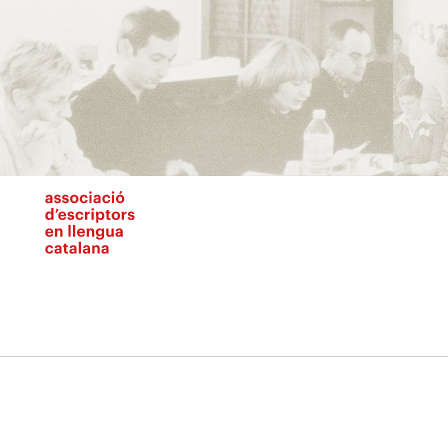
Vés
al
contingut
N
pr