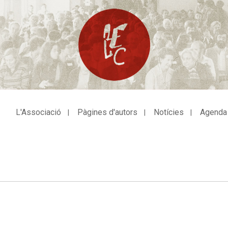
L'Associació
Pàgines d'autors
Notícies
Agenda
avegació
incipal