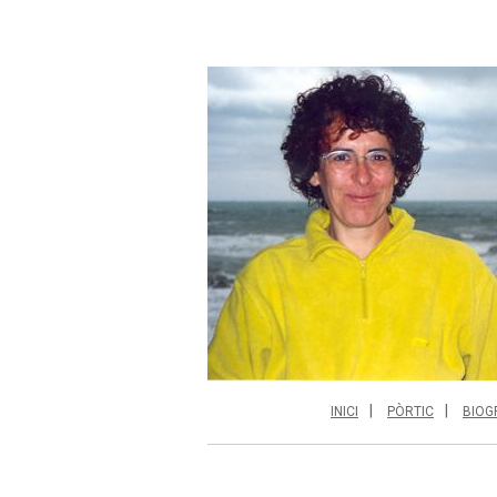
INICI
PÒRTIC
BIOG