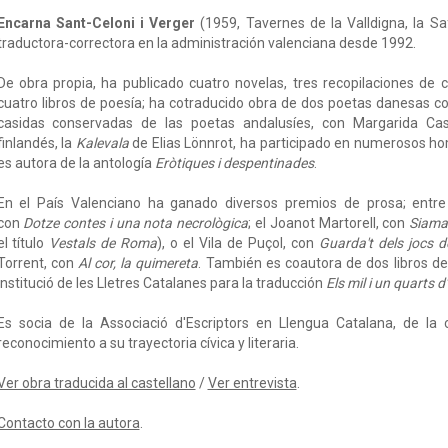
Encarna Sant-Celoni i Verger
(1959, Tavernes de la Valldigna, la Sa
traductora-correctora en la administración valenciana desde 1992.
De obra propia, ha publicado cuatro novelas, tres recopilaciones de 
cuatro libros de poesía; ha cotraducido obra de dos poetas danesas co
casidas conservadas de las poetas andalusíes, con Margarida Cas
finlandés, la
Kalevala
de Elias Lönnrot, ha participado en numerosos hom
es autora de la antología
Eròtiques i despentinades
.
En el País Valenciano ha ganado diversos premios de prosa; entre o
con
Dotze contes i una nota necrològica
; el Joanot Martorell, con
Siama
el título
Vestals de Roma
), o el Vila de Puçol, con
Guarda't dels jocs d
Torrent, con
Al cor, la quimereta
. También es coautora de dos libros d
Institució de les Lletres Catalanes para la traducción
Els mil i un quarts d
Es socia de la Associació d'Escriptors en Llengua Catalana, de la c
reconocimiento a su trayectoria cívica y literaria.
Ver obra traducida al castellano
/
Ver entrevista
.
Contacto con la autora
.