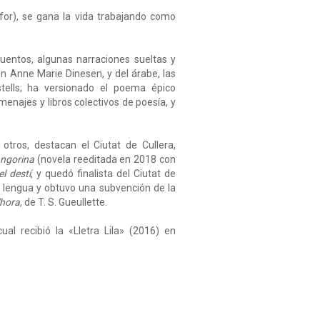
for), se gana la vida trabajando como
cuentos, algunas narraciones sueltas y
n Anne Marie Dinesen, y del árabe, las
tells; ha versionado el poema épico
enajes y libros colectivos de poesía, y
tros, destacan el Ciutat de Cullera,
ngorina
(novela reeditada en 2018 con
el destí
, y quedó finalista del Ciutat de
e lengua y obtuvo una subvención de la
'hora
, de T. S. Gueullette.
ual recibió la «Lletra Lila» (2016) en