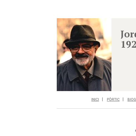
Jor
19
INICI
PÒRTIC
BIOG