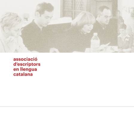
Vés
al
contingut
N
pr