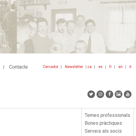
Contacte
Cercador
Newsletter
ca
es
fr
en
it
Menu
idiomes
top
Temes professionals
Menu
Bones pràctiques
lateral
Serveis als socis