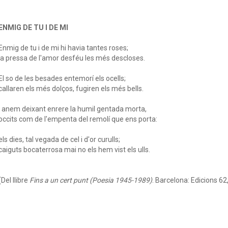
ENMIG DE TU I DE MI
Enmig de tu i de mi hi havia tantes roses;
la pressa de l'amor desféu les més descloses.
El so de les besades entemorí els ocells;
callaren els més dolços, fugiren els més bells.
I anem deixant enrere la humil gentada morta,
occits com de l'empenta del remolí que ens porta:
els dies, tal vegada de cel i d'or curulls;
caiguts bocaterrosa mai no els hem vist els ulls.
(Del llibre
Fins a un cert punt (Poesia 1945-1989)
. Barcelona: Edicions 62