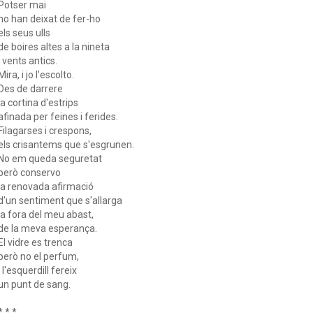
Potser mai
no han deixat de fer-ho
els seus ulls
de boires altes a la nineta
i vents antics.
Mira, i jo l'escolto.
Des de darrere
la cortina d'estrips
afinada per feines i ferides.
Filagarses i crespons,
els crisantems que s'esgrunen.
No em queda seguretat
però conservo
la renovada afirmació
d'un sentiment que s'allarga
ja fora del meu abast,
de la meva esperança.
El vidre es trenca
però no el perfum,
i l'esquerdill fereix
un punt de sang.
* * *