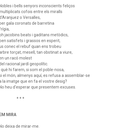
Nobles i bells senyors inconscients feliços
multiplicats cofois entre els miralls
d'Aranjuez o Versalles,
per gala coronats de barretina
frígia,
oh jacobins beats i gaditans metòdics,
ben satisfets i grassos en esperit,
us conec el rebuf quan ens trobeu
arbre torçat, mesell, tan obstinat a viure,
en un racó molest
del racional jardí geopolític.
I què hi farem, si som el poble-nosa,
si el món, almenys aquí, es refusa a assemblar-se
a la imatge que en fa el vostre desig?
No heu d'esperar que presentem excuses.
* * *
EM MIRA
No deixa de mirar-me.