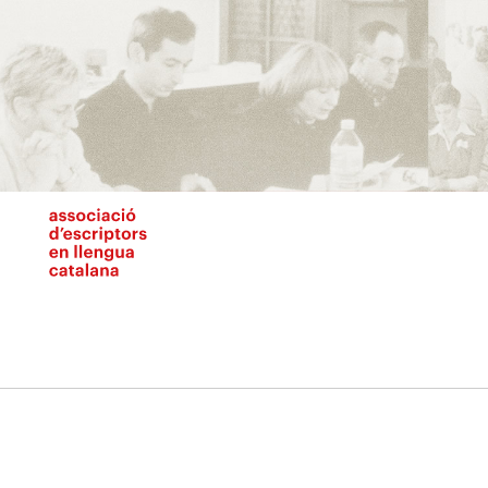
Vés
al
contingut
N
pr