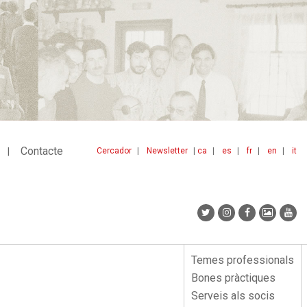
Contacte
Cercador
Newsletter
ca
es
fr
en
it
Menu
idiomes
top
Temes professionals
Menu
Bones pràctiques
lateral
Serveis als socis