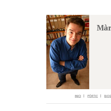
Màr
INICI
PÒRTIC
BIO