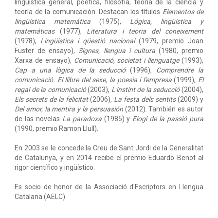
lingüística general, poética, filosofía, teoría de la ciencia y
teoría de la comunicación. Destacan los títulos
Elementos de
lingüística matemática
(1975),
Lógica, lingüística y
matemáticas
(1977),
Literatura i teoria del coneixement
(1978),
Lingüística i qüestió nacional
(1979, premio Joan
Fuster de ensayo),
Signes, llengua i cultura
(1980, premio
Xarxa de ensayo),
Comunicació, societat i llenguatge
(1993),
Cap a una lògica de la seducció
(1996),
Comprendre la
comunicació. El llibre del sexe, la poesia i l'empresa
(1999),
El
regal de la comunicació
(2003),
L'instint de la seducció
(2004),
Els secrets de la felicitat
(2006),
La festa dels sentits
(2009) y
Del amor, la mentira y la persuasión
(2012). También es autor
de las novelas
La paradoxa
(1985) y
Elogi de la passió pura
(1990, premio Ramon Llull).
En 2003 se le concede la Creu de Sant Jordi de la Generalitat
de Catalunya, y en 2014 recibe el premio Eduardo Benot al
rigor científico y ingüístico.
Es socio de honor de la Associació d'Escriptors en Llengua
Catalana (AELC).