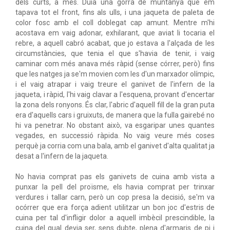
dels curts, a més. Duia una gorra de muntanya que em
tapava tot el front, fins als ulls, i una jaqueta de paleta de
color fosc amb el coll doblegat cap amunt. Mentre m'hi
acostava em vaig adonar, exhilarant, que aviat li tocaria el
rebre, a aquell cabró acabat, que jo estava a l'alçada de les
circumstàncies, que tenia el que s'havia de tenir, i vaig
caminar com més anava més ràpid (sense córrer, però) fins
que les natges ja se'm movien com les d'un marxador olímpic,
i el vaig atrapar i vaig treure el ganivet de l'infern de la
jaqueta, i ràpid, l'hi vaig clavar a l'esquena, provant d'encertar
la zona dels ronyons. És clar, l'abric d'aquell fill de la gran puta
era d'aquells cars i gruixuts, de manera que la fulla gairebé no
hi va penetrar. No obstant això, va esgaripar unes quantes
vegades, en successió ràpida. No vaig veure més coses
perquè ja corria com una bala, amb el ganivet d'alta qualitat ja
desat a l'infern de la jaqueta.
No havia comprat pas els ganivets de cuina amb vista a
punxar la pell del proïsme, els havia comprat per trinxar
verdures i tallar carn, però un cop presa la decisió, se'm va
ocórrer que era força adient utilitzar un bon joc d'estris de
cuina per tal d'infligir dolor a aquell imbècil prescindible, la
cuina del qual devia ser, sens dubte, plena d'armaris de pi i