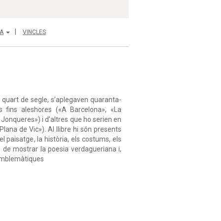
A
VINCLES
un quart de segle, s’aplegaven quaranta-
ris fins aleshores («A Barcelona», «La
Jonqueres») i d’altres que ho serien en
lana de Vic»). Al llibre hi són presents
 paisatge, la història, els costums, els
rès de mostrar la poesia verdagueriana i,
 emblemàtiques