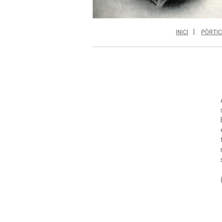
INICI
PÒRTIC