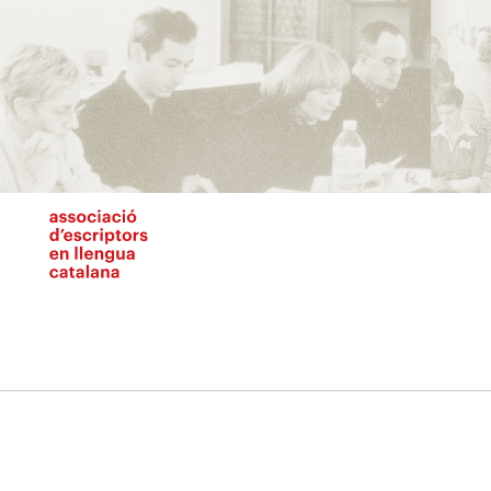
Vés
al
contingut
N
pr