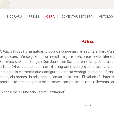
BIOGRAFIA
PREMIS
OBRA
COMENTARIS D'OBRA
ANTOLOGI
Pàtria.
A
Pàtria
(1888), una autoantologia de la poesia civil escrita al llarg d’
sis poesies. Verdaguer hi va recollir alguns dels seus èxits litera
Barretina», «Nit de Sang», «Don Jaume en Sant Jeroni», «La palmera de 
el futur («Los dos campanars», «L’emigrant», «Lluny de ma terra», «La P
tots aquells elements que configuren la noció verdagueriana de pàtria:el
mites, els homes, la religiositat, l’enyor de la terra. El volum té l’inte
sens dubte, conté algunes de les seves composicions més rellevants i
(Sinopsi de la Fundació Jacint Verdaguer).
* * *