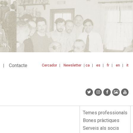
Contacte
Cercador
Newsletter
ca
es
fr
en
it
Menu
idiomes
top
Temes professionals
Menu
Bones pràctiques
lateral
Serveis als socis