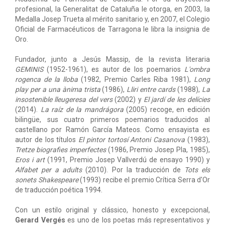
profesional, la Generalitat de Cataluña le otorga, en 2003, la
Medalla Josep Trueta al mérito sanitario y, en 2007, el Colegio
Oficial de Farmacéuticos de Tarragona le libra la insignia de
Oro.
Fundador, junto a Jesús Massip, de la revista literaria
GEMINIS
(1952-1961), es autor de los poemarios
L'ombra
rogenca de la lloba
(1982, Premio Carles Riba 1981),
Long
play per a una ànima trista
(1986),
Lliri entre cards
(1988),
La
insostenible lleugeresa del vers
(2002) y
El jardí de les delícies
(2014).
La raíz de la mandrágora
(2005) recoge, en edición
bilingüe, sus cuatro primeros poemarios traducidos al
castellano por Ramón García Mateos. Como ensayista es
autor de los títulos
El pintor tortosí Antoni Casanova
(1983),
Tretze biografies imperfectes
(1986, Premio Josep Pla, 1985),
Eros i art
(1991, Premio Josep Vallverdú de ensayo 1990) y
Alfabet per a adults
(2010). Por la traducción de
Tots els
sonets Shakespeare
(1993) recibe el premio Crítica Serra d'Or
de traducción poética 1994.
Con un estilo original y clássico, honesto y excepcional,
Gerard Vergés
es uno de los poetas más representativos y