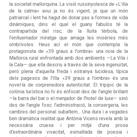
la societat mallorquina. La visió russinyolesca de «L'illa
de la calma» avui ja no és vigent, ja que un món
patriarcal i lent ha hagut de donar pas a formes de vida
dinàmiques, dins el qual el guany fabulós té la
contrapartida del risc, de la lluita tèrbola, de
l'enlluernador miratge que amaga les misèries més
ombrívoles. Heus ací el món que contempla la
protagonista de «39 graus a l'ombra»: una noia de la
Mallorca rural enfrontada amb dos ambients —La Vila i
la Cala— que ella descriu a través de la seva ingenuïtat,
però plena d'aquella freda i estranya lucidesa, típica
dels pagesos de l'Illa. «39 graus a l'ombra» és una
novel·la de corprenedora autenticitat. El tripijoc de la
colònia turística no hi és enfocat des de l'angle brillant
—la barra del bar o el menjador de l'hotel de luxe— sinó
des de l'angle fosc: l'administració, la consergeria, les
cambres del personal subaltern... Una dura i a vegades
ben dramàtica realitat que Antònia Vicens revela amb la
necessària cruesa i per mitjà d'una prosa
d'extraordinària vivacitat, esmaltada de poesia i