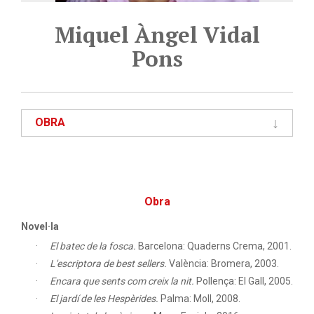
Miquel Àngel Vidal
Pons
OBRA
Obra
Novel·la
El batec de la fosca.
Barcelona: Quaderns Crema, 2001.
L'escriptora de best sellers.
València: Bromera, 2003.
Encara que sents com creix la nit.
Pollença: El Gall, 2005.
El jardí de les Hespèrides.
Palma: Moll, 2008.