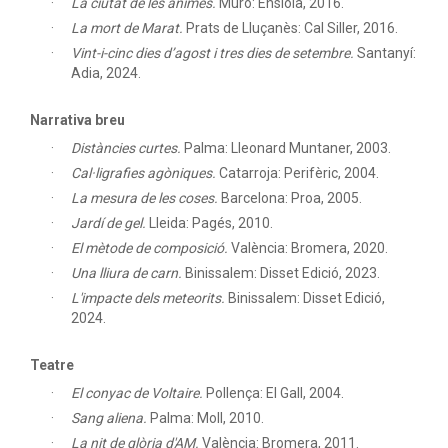
La ciutat de les ànimes.
Muro: Ensiola, 2016.
La mort de Marat.
Prats de Lluçanès: Cal Siller, 2016.
Vint-i-cinc dies d’agost i tres dies de setembre.
Santanyí:
Adia, 2024.
Narrativa breu
Distàncies curtes.
Palma: Lleonard Muntaner, 2003.
Cal·ligrafies agòniques.
Catarroja: Perifèric, 2004.
La mesura de les coses.
Barcelona: Proa, 2005.
Jardí de gel.
Lleida: Pagés, 2010.
El mètode de composició.
València: Bromera, 2020.
Una lliura de carn.
Binissalem: Disset Edició, 2023.
L'impacte dels meteorits.
Binissalem: Disset Edició,
2024.
Teatre
El conyac de Voltaire.
Pollença: El Gall, 2004.
Sang aliena.
Palma: Moll, 2010.
La nit de glòria d'AM.
València: Bromera, 2011.