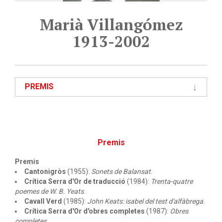
Marià Villangómez
1913-2002
PREMIS
Premis
Premis
Cantonigròs
(1955):
Sonets de Balansat
.
Crítica Serra d'Or de traducció
(1984):
Trenta-quatre
poemes de W. B. Yeats
.
Cavall Verd
(1985):
John Keats: isabel del test d'alfàbrega
.
Crítica Serra d'Or d'obres completes
(1987):
Obres
completes
.