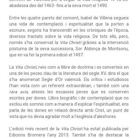
abadessa des del 1463- fins a la seva mort el 1490.
Entre les quatre parets del convent, Isabel de Villena segueix
una vida de contemplació i espiritualitat que la porten a
escriure, segons ha transcendit en les cròniques de l'època,
diversos tractats sobre la vida religiosa. De tots ells, però,
només s'ha conservat la
Vita Christi
gràcies a la intervenció
pòstuma de la seva successora, Sor Aldonça de Montsoriu,
que en va fer la primera edició el 1497.
La
Vita Christi
, neix com a llibre de doctrina i es converteix en
una de les peces clau de la literatura del segle XV, dins el que
s'ha anomenat Segle d’Or valencià. Els crítics i estudiosos
l'han vista com un referent extraordinari, i també com una
rara avis
, ateses les escasses peces que es conserven
escrites per dones. Llibre biogràfic i de contemplació que no
exclou els somnis com a manera d’explicar l’espiritualitat, ens
parla de les dones en relació directa amb Crist, un punt de
vista que no devia agradar molt a l'església d'aleshores.
L'edició més recent de la
Vita Christi
ha estat publicada per
Edicions Bromera l'any 2013. També s'ha de destacar la