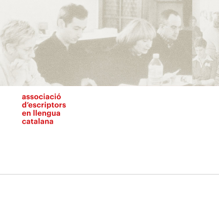
Vés
al
contingut
N
pr