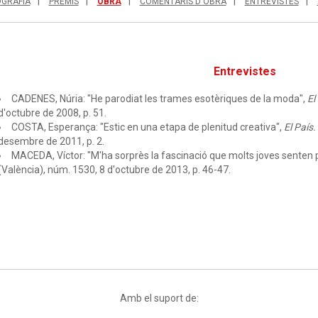
OGRAFIA
PREMIS
OBRA
COMENTARIS D'OBRA
ENTREVISTES
Entrevistes
CADENES, Núria: "He parodiat les trames esotèriques de la moda",
El
d'octubre de 2008, p. 51.
COSTA, Esperança: "Estic en una etapa de plenitud creativa",
El País
desembre de 2011, p. 2.
MACEDA, Víctor: "M'ha sorprès la fascinació que molts joves senten per
(València), núm. 1530, 8 d'octubre de 2013, p. 46-47.
Amb el suport de: