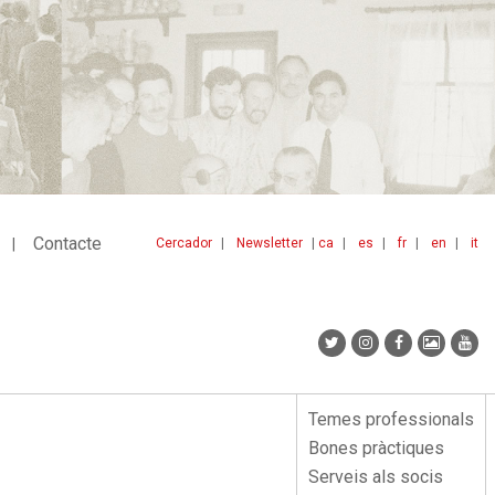
Contacte
Cercador
Newsletter
ca
es
fr
en
it
Menu
idiomes
top
Temes professionals
Menu
Bones pràctiques
lateral
Serveis als socis