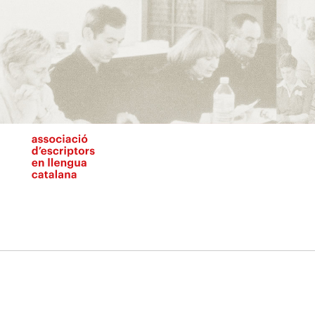
Vés
al
contingut
N
pr