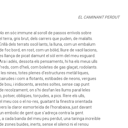
EL CAMINANT PERDUT
No en sóc immune al soroll de passos errívols sobre
el terra, gris brut, dels carrers que puden, de malalts.
Enllà dels terrats oscil·lants, la lluna, com un embalum
de foc bord, en rost, com un bòlid, lliure de vacil·lacions,
es llança de picat damunt el sòl erm del meu esguard.
Ara i adés, dessota els pensaments, hi ha els meus ulls
freds, com d'heli, com boletes de gas glaçat, rodolants.
I les nines, totes plenes d'estructures metàl·liques,
cairudes i com a flotants, estibades de neons, vergues
de bou, i iridiscents, arestes soltes, sense cap punt
de recolzament, on s'hi desfan les llums paral·leles
o, potser, oblíqües, torçudes, a pics. Rere els ulls,
el meu cos o el no-res, guaitant la finestra orientada
vers la claror esmorteïda de l'horabaixa, just davant
un embolic de gent que s'adreça contra la gent.
I, a cada banda del meu peu perdut, una taringa increïble
de zones buides, inerts, sense el silenci ni el renou