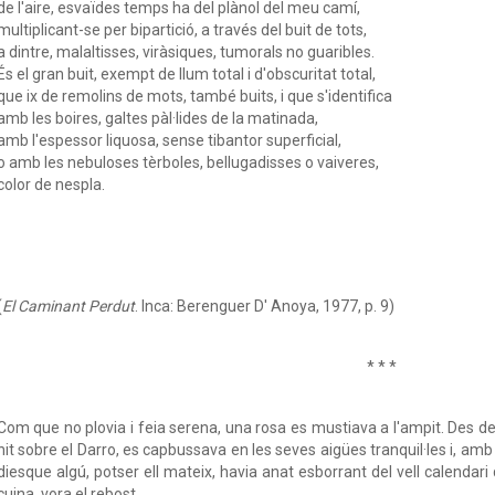
de l'aire, esvaïdes temps ha del plànol del meu camí,
multiplicant-se per bipartició, a través del buit de tots,
a dintre, malaltisses, viràsiques, tumorals no guaribles.
És el gran buit, exempt de llum total i d'obscuritat total,
que ix de remolins de mots, també buits, i que s'identifica
amb les boires, galtes pàl·lides de la matinada,
amb l'espessor liquosa, sense tibantor superficial,
o amb les nebuloses tèrboles, bellugadisses o vaiveres,
color de nespla.
(
El Caminant Perdut
. Inca: Berenguer D' Anoya, 1977, p. 9)
* * *
Com que no plovia i feia serena, una rosa es mustiava a l'ampit. Des de
nit sobre el Darro, es capbussava en les seves aigües tranquil·les i, amb e
diesque algú, potser ell mateix, havia anat esborrant del vell calendar
cuina, vora el rebost.