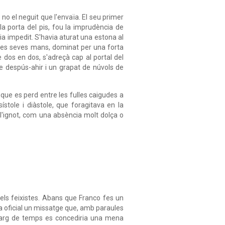
no el neguit que l'envaïa. El seu primer
la porta del pis, fou la imprudència de
via impedit. S'havia aturat una estona al
 les seves mans, dominat per una forta
e dos en dos, s'adreçà cap al portal del
de despús-ahir i un grapat de núvols de
e que es perd entre les fulles caigudes a
stole i diàstole, que foragitava en la
a l'ignot, com una absència molt dolça o
els feixistes. Abans que Franco fes un
ia oficial un missatge que, amb paraules
llarg de temps es concediria una mena