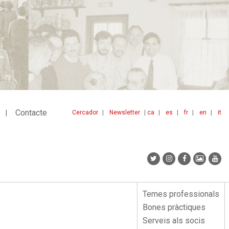
Contacte
Cercador
Newsletter
ca
es
fr
en
it
Menu
idiomes
top
Temes professionals
Menu
Bones pràctiques
lateral
Serveis als socis