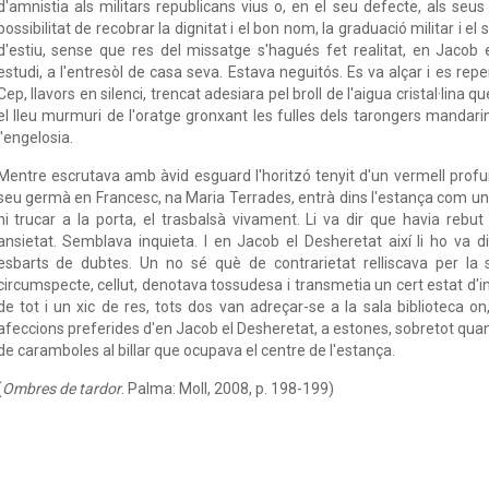
d'amnistia als militars republicans vius o, en el seu defecte, als seus
possibilitat de recobrar la dignitat i el bon nom, la graduació militar i el 
d'estiu, sense que res del missatge s'hagués fet realitat, en Jacob e
estudi, a l'entresòl de casa seva. Estava neguitós. Es va alçar i es repe
Cep, llavors en silenci, trencat adesiara pel broll de l'aigua cristal·lina 
el lleu murmuri de l'oratge gronxant les fulles dels tarongers mandari
l'engelosia.
Mentre escrutava amb àvid esguard l'horitzó tenyit d'un vermell profun
seu germà en Francesc, na Maria Terrades, entrà dins l'estança com un f
ni trucar a la porta, el trasbalsà vivament. Li va dir que havia re
ansietat. Semblava inquieta. I en Jacob el Desheretat així li ho va d
esbarts de dubtes. Un no sé què de contrarietat relliscava per la 
circumspecte, cellut, denotava tossudesa i transmetia un cert estat d'
de tot i un xic de res, tots dos van adreçar-se a la sala biblioteca on
afeccions preferides d'en Jacob el Desheretat, a estones, sobretot quan
de caramboles al billar que ocupava el centre de l'estança.
(
Ombres de tardor
. Palma: Moll, 2008, p. 198-199)