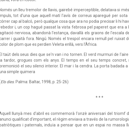
Només un lleu tremolor de llavis, gairebé imperceptible, delatava si més 
impuls, tot d'una que aquell matí l'avís de correus aparegué per sota 
córrer cap al balcó, però qualque cosa que ara no podia precisar li hi ha
rebedor i, un cop hagué passat la vista febrosa pel paperet que era a
agitació nerviosa, abandonà l'estança, davallà els graons de l'escala d
carrer i guaità fora. Ningú. Només el trespol encara remull pel ruixat 
color de plom que es perdien Veleta enllà, vers l'Àfrica.
El taüt dels seus dies que se'n van i no tornen. El verd murmuri de l'air
la tardor, grogues com els anys. El temps en el seu temps concret, sí
premonició el seu silenci interior. El mar i la cendra. La porta badada 
una simple quimera
(
Els dies
. Palma: Baltar, 1998, p. 25-26)
* * *
Aquell llunyà mes d'abril es commemorà l'onzè aniversari del triomf d
anunci qualificat d'important, el règim enviava a través de la rumorolog
patriòtiques i paternals, induïa a pensar que en un espai no massa 