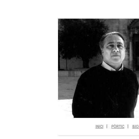
INICI
PÒRTIC
BIO