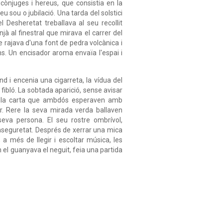
 cònjuges i hereus, que consistia en la
seu sou o jubilació. Una tarda del solstici
l Desheretat treballava al seu recollit
njà al finestral que mirava el carrer del
que rajava d'una font de pedra volcànica i
ns. Un encisador aroma envaïa l'espai i
d i encenia una cigarreta, la vídua del
ibló. La sobtada aparició, sense avisar
but la carta que ambdós esperaven amb
ir. Rere la seva mirada verda ballaven
seva persona. El seu rostre ombrívol,
inseguretat. Després de xerrar una mica
, a més de llegir i escoltar música, les
 el guanyava el neguit, feia una partida