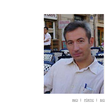
INICI
PÒRTIC
BIO