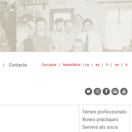
Contacte
Cercador
Newsletter
ca
es
fr
en
it
Menu
idiomes
top
Temes professionals
Menu
Bones pràctiques
lateral
Serveis als socis