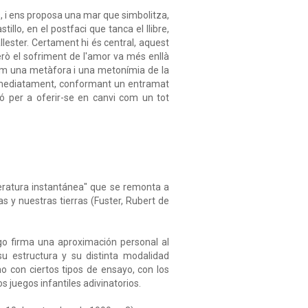
cs, i ens proposa una mar que simbolitza,
tillo, en el postfaci que tanca el llibre,
lester. Certament hi és central, aquest
erò el sofriment de l'amor va més enllà
 com una metàfora i una metonímia de la
en immediatament, conformant un entramat
 per a oferir-se en canvi com un tot
iteratura instantánea" que se remonta a
as y nuestras tierras (Fuster, Rubert de
ogo firma una aproximación personal al
su estructura y su distinta modalidad
mo con ciertos tipos de ensayo, con los
s juegos infantiles adivinatorios.