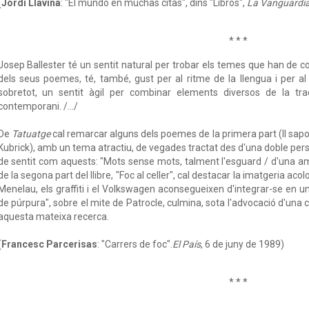
(
Jordi Llavina
: "El mundo en muchas citas", dins "Libros",
La Vanguardi
* * *
Josep Ballester té un sentit natural per trobar els temes que han de co
dels seus poemes, té, també, gust per al ritme de la llengua i per al
sobretot, un sentit àgil per combinar elements diversos de la tra
contemporani. /.../
De
Tatuatge
cal remarcar alguns dels poemes de la primera part (Il sapor
Kubrick), amb un tema atractiu, de vegades tractat des d'una doble pers
de sentit com aquests: "Mots sense mots, talment l'esguard / d'una am
de la segona part del llibre, "Foc al celler", cal destacar la imatgeria ac
Menelau, els graffiti i el Volkswagen aconsegueixen d'integrar-se en u
de púrpura", sobre el mite de Patrocle, culmina, sota l'advocació d'una 
aquesta mateixa recerca.
(
Francesc Parcerisas
: "Carrers de foc".
El País
, 6 de juny de 1989)
* * *