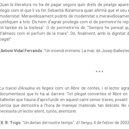
Quan la literatura no ha de pagar segons quin drets de peatge apa
elogis com el que li va fer Sebastià Alzamora quan afirmà que el seu 
modernitat. Meravellosament podrits de modernitat o meravellosament pod
justifiquen a tots. Els hem d'agrair privilegis com el de permetre'ns re
nit també és la tristesa". O de permetre'ns dir: "Sempre he pensat que 
d'almesc com el perfum de la mare". Dir, finalment, amb la dignitat d
pagat"
(
Antoni Vidal Ferrando
: "Un incendi immens: La mar, de Josep Ballester
* * *
La traïció d'Ariadna
es llegeix com un llibre de contes, i el lector agr
documentació que hi ha al darrere. Tot plegat converteix el llibre en
Ballester que hauria d'aprofundir en aquest camí sense traves, posant 
perícia que demostra a l'hora de manejar materials tan delicats. No
necessita un lector atent, curiós, aventurer.
(
X. R. Trigo
: "Un dietari del nostre temps".
El Temps
, 4 de febrer de 2002