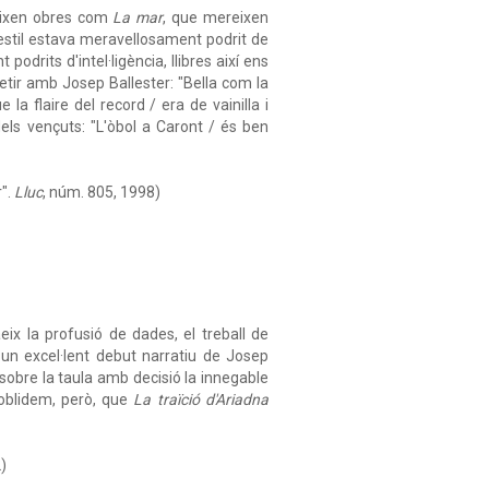
reixen obres com
La mar
, que mereixen
estil estava meravellosament podrit de
rits d'intel·ligència, llibres així ens
petir amb Josep Ballester: "Bella com la
la flaire del record / era de vainilla i
els vençuts: "L'òbol a Caront / és ben
".
Lluc
, núm. 805, 1998)
aeix la profusió de dades, el treball de
 un excel·lent debut narratiu de Josep
sobre la taula amb decisió la innegable
 oblidem, però, que
La traïció d'Ariadna
)