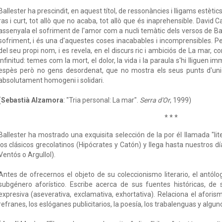
Ballester ha prescindit, en aquest títol, de ressonàncies i lligams estèti
ras i curt, tot allò que no acaba, tot allò que és inaprehensible. David Cas
assenyala el sofriment de l'amor com a nucli temàtic dels versos de Bal
sofriment, i és una d'aquestes coses inacabables i incomprensibles. P
del seu propi nom, i es revela, en el discurs ric i ambiciós de La mar,
infinitud: temes com la mort, el dolor, la vida i la paraula s'hi lligu
espès però no gens desordenat, que no mostra els seus punts d'unió
absolutament homogeni i solidari.
(
Sebastià Alzamora
: "Tria personal: La mar".
Serra d'Or
, 1999)
* * *
Ballester ha mostrado una exquisita selección de la por él llamada "l
los clásicos grecolatinos (Hipócrates y Catón) y llega hasta nuestros dí
Ventós o Argullol).
Antes de ofrecernos el objeto de su coleccionismo literario, el antól
subgénero aforístico. Escribe acerca de sus fuentes históricas, de 
expresiva (aseverativa, exclamativa, exhortativa). Relaciona el aforis
refranes, los eslóganes publicitarios, la poesía, los trabalenguas y alguno