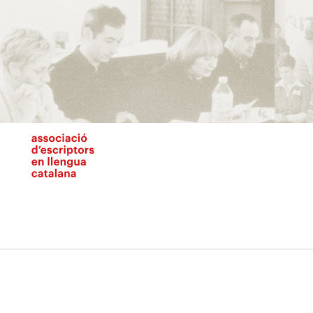
Vés
al
contingut
N
pr