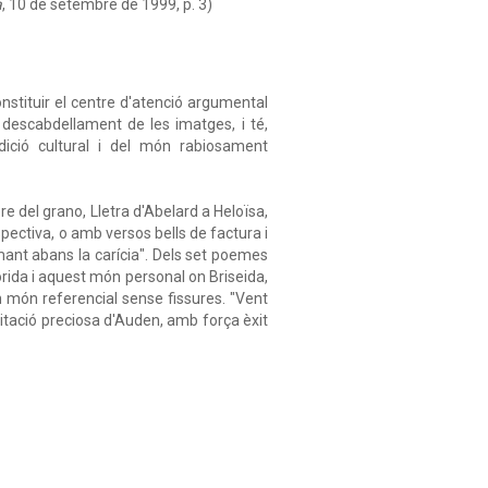
a
, 10 de setembre de 1999, p. 3)
nstituir el centre d'atenció argumental
 descabdellament de les imatges, i té,
dició cultural i del món rabiosament
e del grano, Lletra d'Abelard a Heloïsa,
pectiva, o amb versos bells de factura i
ant abans la carícia". Dels set poemes
olorida i aquest món personal on Briseida,
n món referencial sense fissures. "Vent
citació preciosa d'Auden, amb força èxit