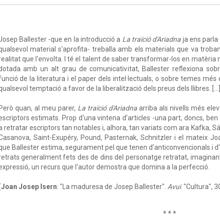
Josep Ballester -que en la introducció a
La traïció d'Ariadna
ja ens parla
qualsevol material s'aprofita- treballa amb els materials que va troban
realitat que l'envolta. I té el talent de saber transformar-los en matèria
dotada amb un alt grau de comunicativitat, Ballester reflexiona so
funció de la literatura i el paper dels intel·lectuals, o sobre temes més
qualsevol temptació a favor de la liberalització dels preus dels llibres. [...
Però quan, al meu parer,
La traïció d'Ariadna
arriba als nivells més ele
escriptors estimats. Prop d'una vintena d'articles -una part, doncs, ben s
a retratar escriptors tan notables i, alhora, tan variats com ara Kafka, Sá
Casanova, Saint-Exupéry, Pound, Pasternak, Schnitzler i el mateix J
que Ballester estima, segurament pel que tenen d'anticonvencionals i d'a
retrats generalment fets des de dins del personatge retratat, imaginant
expressió, un recurs que l'autor demostra que domina a la perfecció.
(
Joan Josep Isern
: "La maduresa de Josep Ballester".
Avui
. "Cultura", 
* * *