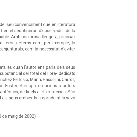
 del seu convenciment que en literatura
t en el seu itinerari d'observador de la
 noble. Amb una prosa lleugera, precisa i
bre temes eterns com, per exemple, la
 conjunturals, com la necessitat d'evitar
]
vats és quan l'autor ens parla dels seus
ubstancial del total del llibre- dedicats
nchez Ferlosio, Mann, Passolini, Carroll,
oan Fuster. Són aproximacions a autors
utèntics, de fidels a ells mateixos. Són
 els seus ambients i reproduint la seva
30 de maig de 2002)