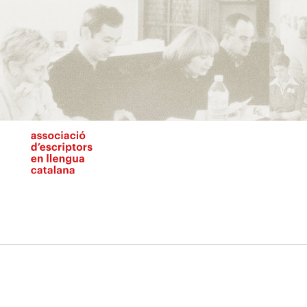
Vés
al
contingut
N
pr