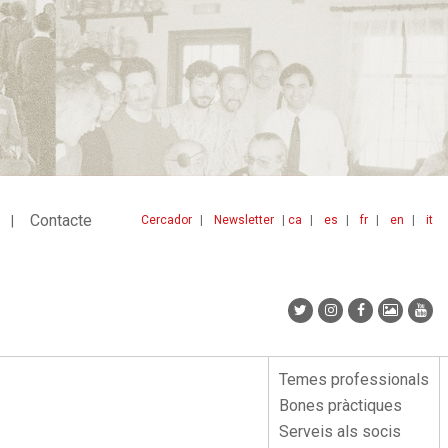
Contacte
Cercador
Newsletter
ca
es
fr
en
it
Menu
idiomes
top
Temes professionals
Menu
Bones pràctiques
lateral
Serveis als socis