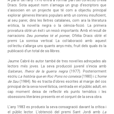
A partir de l'any 1976 entra a formar part del col·lectiu Ofèlia
Dracs. Sota aquest nom s'amaga un grup d'escriptors que
s'associen en un projecte que té com a objectiu principal
explorar gèneres literaris populars amb un conreu insuficient,
al seu parer, dins les lletres catalanes, com ara la literatura
eròtica, la novel·la negra o la ciència-ficció. La primera
provatura obté un èxit i un ressò importants. Amb el recull de
narracions
Deu pometes té el pomer
, Ofèlia Dracs obté el
premi La sonrisa vertical. La col·laboració amb aquest
col·lectiu s'allarga uns quants anys més, fruit dels quals és la
publicació d'un total de sis llibres.
Jaume Cabré és autor també de tres novel·les adreçades als
lectors més joves. La seva producció juvenil s'inicia amb
Galceran, l'heroi de la guerra negra
(1977). Posteriorment
escriu
La història que en Roc Pons no coneixia
(1980) i
L'home
de Sau
(1984). No es tracta d'obres escrites al marge del cos
principal de la seva novel·lística, centrada en el públic adult; en
cap moment deixa de reflectir els punts temàtics i les
obsessions literàries presents en el conjunt de la seva obra.
L'any 1983 es produeix la seva consagració davant la crítica i
el públic lector. L'obtenció del premi Sant Jordi amb
La