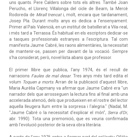
uns quants. Pere Calders sobre tots els altres. També Joan
Perucho, el Llorenç Villalonga del cicle de Bearn, la Mercè
Rodoreda de
Mirall trencat
i, molt, encara que tardanament,
Josep Pla. Durant molts anys es dedica a l'ensenyament.
Primer al País Valencià, en un institut de batxillerat a Vila-real,
i més tard a Terrassa. És habitual en els escriptors dedicar-se
a tasques professionals estranyes a l'escriptura. Tal com
manifesta Jaume Cabré, les raons alimentàries, la necessitat
de mantenir-se, passen per davant de la vocació. Sempre
s'ha considerat, però, novel·lista abans que professor.
El primer llibre que publica, l'any 1974, és el recull de
narracions
Faules de mal desar
. Tres anys més tard edita el
volum
Toquen a morts
. Arran de la publicació d'aquest llibre,
Maria Aurèlia Capmany va afirmar que Jaume Cabré era "un
narrador dels que arrosseguen la lectura fins al final amb una
accelerada atenció, dels que produeixen en el rostre del lector
aquella lleugera llum entre la sorpresa i l'alegria." (Nadal, M.
"Jaume Cabré o la necessitat d'explicar el món",
Serra d'Or
,
abr. 1990). Tota una premonició, que es veuria confirmada
amb l'evolució posterior de la seva obra literària.