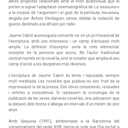
altres projectes relacionats amb el món audiovisual que el
porten a signar l'adaptació cinematogràfica de
La teranyina
o
a la creació de l'argument i el guió de la pel·lícula
Havanera
,
dirigida per Antoni Verdaguer, sense oblidar la redacció de
guions destinats a la difusió per ràdio.
Jaume Cabré aconsegueix convertir-se en un professional de
l'escriptura, amb uns interessos i un camp d'actuació molt
amplis. La definició d'escriptor seria la més elemental:
escriptor és la persona que escriu. No l'autor tradicional
centrat només en la novel·la, sinó el creador que amplia el seu
camp d'acció a les disciplines més diverses.
L'escriptura de Jaume Cabré és lenta i reposada, sempre
molt meditada. Les novel·les que publica no són fruit de la
improvisació ni de la pressa. Són obres consistents, revisades
i refetes a consciència. Si repassem la cronologia de la
publicació de les seves darreres novel·les, ens adonarem que
la datació dels textos s'allarga en intervals d'un mínim de cinc
anys.
Amb
Senyoria
(1991), ambientada a la Barcelona del
començament del segle XVIII, tanca un cicle que l'ha portat a