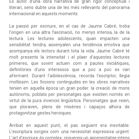
És autor d'una obra narrativa de gran rigor conceptual i
literari, sens dubte una de les més rellevants del panorama
internacional en aquests moments.
La passió per escriure, en el cas de Jaume Cabré, troba
l'origen en una altra fascinació, no menys intensa, la de la
lectura. Les lectures adolescents, quan impacten una
sensibilitat tendra, assenyalen una tendència emotiva que
acompanya els lectors durant tota la vida. Jaume Cabré té
molt presents la intensitat i el plaer d'aquestes lectures
primeres, que sovint actuen com a pautes iniciàtiques,
definitòries d'uns interessos que a poc a poc es van
afermant. Durant l'adolescència, recorda l'escriptor, llegia
moltíssim. Les ficcions contingudes en les obres narratives
tenien en aquella època un gran poder: la creació de mons
autònoms, poblats per personatges que existien només en
virtut de la pura invenció lingüística. Personatges que reien,
que ploraven, plens de misèries i capaços alhora de
protagonitzar gestes heroiques.
Arribat en aquest punt, el pas següent era inevitable.
L'escriptura sorgeix com una necessitat expressiva urgent.
L'art d'escriure és complex; requereix un aprenentatge intens