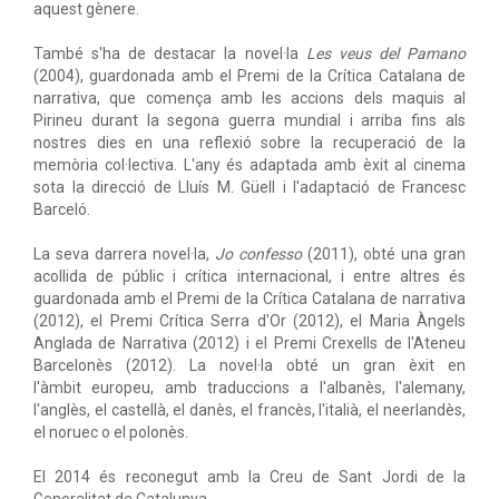
aquest gènere.
També s'ha de destacar la novel·la
Les veus del Pamano
(2004), guardonada amb el Premi de la Crítica Catalana de
narrativa, que comença amb les accions dels maquis al
Pirineu durant la segona guerra mundial i arriba fins als
nostres dies en una reflexió sobre la recuperació de la
memòria col·lectiva. L'any és adaptada amb èxit al cinema
sota la direcció de Lluís M. Güell i l'adaptació de Francesc
Barceló.
La seva darrera novel·la,
Jo confesso
(2011), obté una gran
acollida de públic i crítica internacional, i entre altres és
guardonada amb el Premi de la Crítica Catalana de narrativa
(2012), el Premi Crítica Serra d'Or (2012), el Maria Àngels
Anglada de Narrativa (2012) i el Premi Crexells de l'Ateneu
Barcelonès (2012). La novel·la obté un gran èxit en
l'àmbit europeu, amb traduccions a l'albanès, l'alemany,
l'anglès, el castellà, el danès, el francès, l'italià, el neerlandès,
el noruec o el polonès.
El 2014 és reconegut amb la Creu de Sant Jordi de la