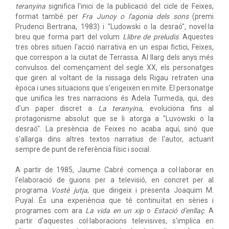
teranyina
significa l'inici de la publicació del cicle de Feixes,
format també per
Fra Junoy o l'agonia dels sons
(premi
Prudenci Bertrana, 1983) i "Ludowski o la desraó", novel·la
breu que forma part del volum
Llibre de preludis
. Aquestes
tres obres situen l'acció narrativa en un espai fictici, Feixes,
que correspon a la ciutat de Terrassa. Al llarg dels anys més
convulsos del començament del segle XX, els personatges
que giren al voltant de la nissaga dels Rigau retraten una
època i unes situacions que s'erigeixen en mite. El personatge
que unifica les tres narracions és Adela Turmeda, qui, des
d'un paper discret a
La teranyina
, evoluciona fins al
protagonisme absolut que se li atorga a "Luvowski o la
desraó". La presència de Feixes no acaba aquí, sinó que
s'allarga dins altres textos narratius de l'autor, actuant
sempre de punt de referència físic i social.
A partir de 1985, Jaume Cabré comença a col·laborar en
l'elaboració de guions per a televisió, en concret per al
programa
Vostè jutja
, que dirigeix i presenta Joaquim M.
Puyal. És una experiència que té continuïtat en sèries i
programes com ara
La vida en un xip
o
Estació d'enllaç
. A
partir d'aquestes col·laboracions televisives, s'implica en