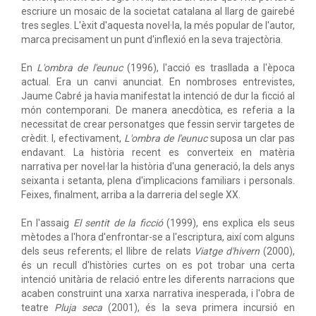
escriure un mosaic de la societat catalana al llarg de gairebé
tres segles. L'èxit d'aquesta novel·la, la més popular de l'autor,
marca precisament un punt d'inflexió en la seva trajectòria.
En
L'ombra de l'eunuc
(1996), l'acció es trasllada a l'època
actual. Era un canvi anunciat. En nombroses entrevistes,
Jaume Cabré ja havia manifestat la intenció de dur la ficció al
món contemporani. De manera anecdòtica, es referia a la
necessitat de crear personatges que fessin servir targetes de
crèdit. I, efectivament,
L'ombra de l'eunuc
suposa un clar pas
endavant. La història recent es converteix en matèria
narrativa per novel·lar la història d'una generació, la dels anys
seixanta i setanta, plena d'implicacions familiars i personals.
Feixes, finalment, arriba a la darreria del segle XX.
En l'assaig
El sentit de la ficció
(1999), ens explica els seus
mètodes a l'hora d'enfrontar-se a l'escriptura, així com alguns
dels seus referents; el llibre de relats
Viatge d'hivern
(2000),
és un recull d'històries curtes on es pot trobar una certa
intenció unitària de relació entre les diferents narracions que
acaben construint una xarxa narrativa inesperada, i l'obra de
teatre
Pluja seca
(2001), és la seva primera incursió en