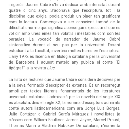
i rigorós. Jaume Cabré s'hi va dedicar amb intensitat durant
quatre o cinc anys. S'adonava que l'escriptura, tot i la
disciplina que exigia, podia produir un plaer tan gratificant
com la lectura. Començava a ser conscient també de la
dificultat enorme que significa aconseguir expressar el que es
vol dir amb unes eines tan volàtils i inestables com són les
paraules. La vocació de narrador de Jaume Cabré
s'intensifica durant el seu pas per la universitat. Essent
estudiant a la facultat, inverteix moltes hores en l'escriptura.
L'any 1972 es llicencia en filologia catalana per la Universitat
de Barcelona i aquest mateix any publica el conte "El
tipògraf", a la revista
Lluc
.
La llista de lectures que Jaume Cabré considera decisives per
a la seva formació d'escriptor és extensa. És un recorregut
ampli per textos literaris fonamentals de les literatures
universal i catalana. L'admiració per la novel·la del segle XIX
és absoluta; dins el segle XX, la nòmina d'escriptors admirats
conté autors llatinoamericans com ara Jorge Luis Borges,
Julio Cortázar o Gabriel García Márquez i novel·listes ja
clàssics com William Faulkner, James Joyce, Marcel Proust,
Thomas Mann o Vladímir Nabokov. De catalans, n'esmenta