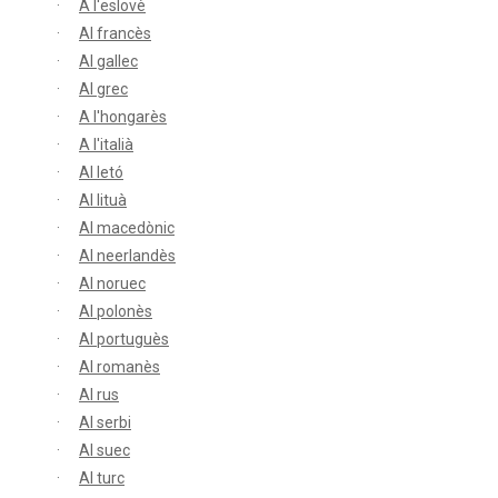
A l'eslovè
Al francès
Al gallec
Al grec
A l'hongarès
A l'italià
Al letó
Al lituà
Al macedònic
Al neerlandès
Al noruec
Al polonès
Al portuguès
Al romanès
Al rus
Al serbi
Al suec
Al turc