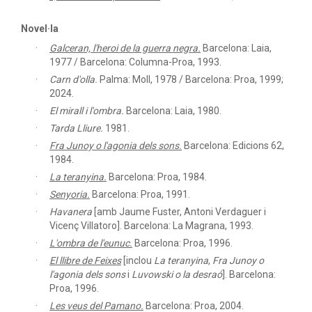
Novel·la
Galceran, l'heroi de la guerra negra.
Barcelona: Laia,
1977 / Barcelona: Columna-Proa, 1993.
Carn d'olla.
Palma: Moll, 1978 / Barcelona: Proa, 1999;
2024.
El mirall i l'ombra.
Barcelona: Laia, 1980.
Tarda Lliure.
1981.
Fra Junoy o l'agonia dels sons.
Barcelona: Edicions 62,
1984.
La teranyina.
Barcelona: Proa, 1984.
Senyoria.
Barcelona: Proa, 1991.
Havanera
[amb Jaume Fuster, Antoni Verdaguer i
Vicenç Villatoro]. Barcelona: La Magrana, 1993.
L'ombra de l'eunuc.
Barcelona: Proa, 1996.
El llibre de Feixes
[inclou
La teranyina
,
Fra Junoy o
l'agonia dels sons
i
Luvowski o la desraó
]. Barcelona:
Proa, 1996.
Les veus del Pamano.
Barcelona: Proa, 2004.