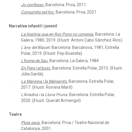
Jo confesso.
Barcelona: Proa, 2011.
Consumits pel foc.
Barcelona: Proa, 2021.
Narrativa infantil i juvenil
La història que en Roc Pons no coneixia.
Barcelona: La
Galera, 1980; 2019. (Il·lustr. Antoni Cabo Sánchez-Rico)
L'any del Blauet.
Barcelona: Barcanova, 1981; Estrella
Polar, 2019. (Il·lustr. Pep Boatella)
L'home de Sau.
Barcelona: La Galera, 1984.
En Pere i el bosc.
Barcelona: Estrella Polar, 2015. (Il·lustr.
Júlia Sardà)
La Mariona i la Menjanits.
Barcelona: Estrella Polar,
2017. (Il·lustr. Romina Martí)
L'Ariadna i la Lluna Pruna.
Barcelona: Estrella Polar,
2020. (Il·lustr. Queralt Armengol)
Teatre
Pluja seca.
Barcelona: Proa / Teatre Nacional de
Catalunya, 2001.