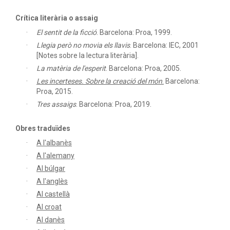
Crítica literària o assaig
El sentit de la ficció
.
Barcelona: Proa, 1999.
Llegia però no movia els llavis
.
Barcelona: IEC, 2001
[Notes sobre la lectura literària].
La matèria de l'esperit
.
Barcelona: Proa, 2005.
Les incerteses. Sobre la creació del món
.
Barcelona:
Proa, 2015.
Tres assaigs
.
Barcelona: Proa, 2019.
Obres traduïdes
A l'albanès
A l'alemany
Al búlgar
A l'anglès
Al castellà
Al croat
Al danès