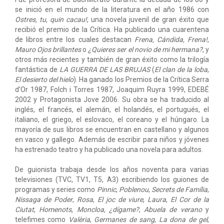
se inició en el mundo de la literatura en el año 1986 con
Ostres, tu, quin cacau!
, una novela juvenil de gran éxito que
recibió el premio de la Crítica. Ha publicado una cuarentena
de libros entre los cuales destacan
Frena, Cándida, Frena!
,
Mauro Ojos brillantes
o
¿Quieres ser el novio de mi hermana?
, y
otros más recientes y también de gran éxito como la trilogía
fantástica de
LA GUERRA DE LAS BRUJAS
(
El clan de la loba
,
El desierto del hielo
). Ha ganado los Premios de la Crítica Serra
d'Or 1987, Folch i Torres 1987, Joaquim Ruyra 1999, EDEBÉ
2002 y Protagonista Jove 2006. Su obra se ha traducido al
inglés, el francés, el alemán, el holandés, el portugués, el
italiano, el griego, el eslovaco, el coreano y el húngaro. La
mayoría de sus libros se encuentran en castellano y algunos
en vasco y gallego. Además de escribir para niños y jóvenes
ha estrenado teatro y ha publicado una novela para adultos.
De guionista trabaja desde los años noventa para varias
televisiones (TVC, TV1, T5, A3) escribiendo los guiones de
programas y series como
Pinnic
,
Poblenou
,
Secrets de Família
,
Nissaga de Poder
,
Rosa
,
El joc de viure
,
Laura
,
El Cor de la
Ciutat
,
Homenots
,
Moncloa, ¿dígame?
,
Abuela de verano
y
telefimes como
Valèria
,
Germanes de sang
,
La dona de gel
,