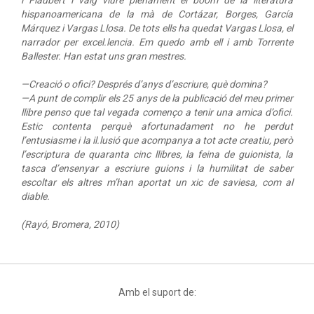
i Flaubert i vaig viure plenament el boom de la literatura
hispanoamericana de la mà de Cortázar, Borges, García
Márquez i Vargas Llosa. De tots ells ha quedat Vargas Llosa, el
narrador per excel.lencia. Em quedo amb ell i amb Torrente
Ballester. Han estat uns gran mestres.
—
Creació o ofici? Després d’anys d’escriure, què domina?
—A punt de complir els 25 anys de la publicació del meu primer
llibre penso que tal vegada començo a tenir una amica d’ofici.
Estic contenta perquè afortunadament no he perdut
l’entusiasme i la il.lusió que acompanya a tot acte creatiu, però
l’escriptura de quaranta cinc llibres, la feina de guionista, la
tasca d’ensenyar a escriure guions i la humilitat de saber
escoltar els altres m’han aportat un xic de saviesa, com al
diable.
(Rayó, Bromera, 2010)
Amb el suport de: