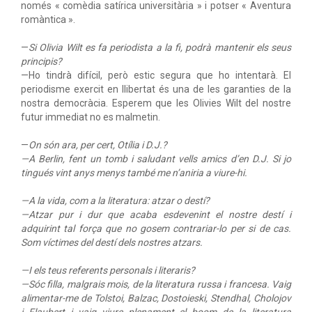
només « comèdia satírica universitària » i potser « Aventura
romàntica ».
—
Si Olivia Wilt es fa periodista a la fi, podrà mantenir els seus
principis?
—Ho tindrà difícil, però estic segura que ho intentarà. El
periodisme exercit en llibertat és una de les garanties de la
nostra democràcia. Esperem que les Olivies Wilt del nostre
futur immediat no es malmetin.
—
On són ara, per cert, Otília i D.J.?
—A Berlin, fent un tomb i saludant vells amics d’en D.J. Si jo
tingués vint anys menys també me n’aniria a viure-hi.
—
A la vida, com a la literatura: atzar o destí?
—Atzar pur i dur que acaba esdevenint el nostre destí i
adquirint tal força que no gosem contrariar-lo per si de cas.
Som víctimes del destí dels nostres atzars.
—
I els teus referents personals i literaris?
—Sóc filla, malgrais mois, de la literatura russa i francesa. Vaig
alimentar-me de Tolstoi, Balzac, Dostoieski, Stendhal, Cholojov