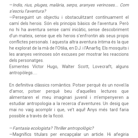
—
Indis, rius, pluges, malària, serps, aranyes verinoses... Com
s’escriu l’aventura?
—Perseguint un objectiu i obstaculitzant contínuament el
camí dels herois. Són els principis bàsics de l’aventura. Però
no hi ha aventura sense camí inicàtic, sense descobriment
d’un mateix, sense que els herois s’enfrontin als seus propis
conflictes personals. I aquesta altra aventura íntima és la que
he explorat de la mà de l’Otilia, en D.J. i l’Anarfiq. Els mosquits i
les aranyes verinoses són excuses per mostrar les reaccions
dels personatges.
Esmentes Víctor Hugo, Walter Scott, Lovecraft, alguns
antropòlegs.....
En definitiva clàssics romàntics. Potser perquè és un novel.la
d’amor, potser perquè beu d’aquelles lectures que
alimentaren el meu imaginari juvenil i m’empenyeren a
estudiar antropologia a la recerca d’aventures. Un desig que
mai no vaig acomplir i que, ve’t aquí! Anys més tard faria
possible a travès de la ficció.
—
Fantasia ecologista? Thriller antropològic?
—Magnífics titulars per encapçalar un article. Hi afegiria