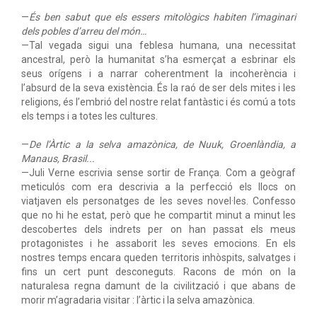
—
És ben sabut que els essers mitològics habiten l’imaginari
dels pobles d’arreu del món…
—Tal vegada sigui una feblesa humana, una necessitat
ancestral, però la humanitat s’ha esmerçat a esbrinar els
seus orígens i a narrar coherentment la incoherència i
l’absurd de la seva existència. És la raó de ser dels mites i les
religions, és l’embrió del nostre relat fantàstic i és comú a tots
els temps i a totes les cultures.
—
De l’Àrtic a la selva amazònica, de Nuuk, Groenlàndia, a
Manaus, Brasil...
—Juli Verne escrivia sense sortir de França. Com a geògraf
meticulós com era descrivia a la perfecció els llocs on
viatjaven els personatges de les seves novel·les. Confesso
que no hi he estat, però que he compartit minut a minut les
descobertes dels indrets per on han passat els meus
protagonistes i he assaborit les seves emocions. En els
nostres temps encara queden territoris inhòspits, salvatges i
fins un cert punt desconeguts. Racons de món on la
naturalesa regna damunt de la civilització i que abans de
morir m’agradaria visitar : l’àrtic i la selva amazònica.