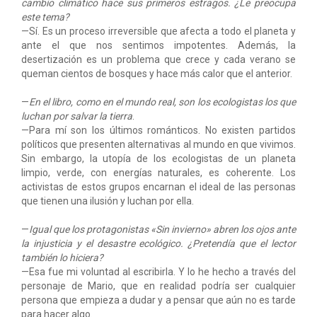
cambio climático hace sus primeros estragos. ¿Le preocupa
este tema?
—Sí. Es un proceso irreversible que afecta a todo el planeta y
ante el que nos sentimos impotentes. Además, la
desertización es un problema que crece y cada verano se
queman cientos de bosques y hace más calor que el anterior.
—
En el libro, como en el mundo real, son los ecologistas los que
luchan por salvar la tierra
.
—Para mí son los últimos románticos. No existen partidos
políticos que presenten alternativas al mundo en que vivimos.
Sin embargo, la utopía de los ecologistas de un planeta
limpio, verde, con energías naturales, es coherente. Los
activistas de estos grupos encarnan el ideal de las personas
que tienen una ilusión y luchan por ella.
—
Igual que los protagonistas «Sin invierno» abren los ojos ante
la injusticia y el desastre ecológico. ¿Pretendía que el lector
también lo hiciera?
—Esa fue mi voluntad al escribirla. Y lo he hecho a través del
personaje de Mario, que en realidad podría ser cualquier
persona que empieza a dudar y a pensar que aún no es tarde
para hacer algo.