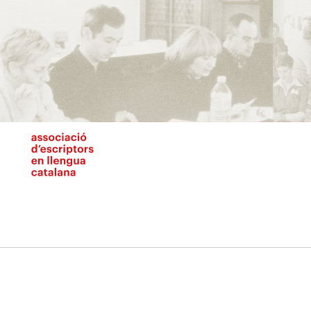
Vés
al
contingut
N
pr