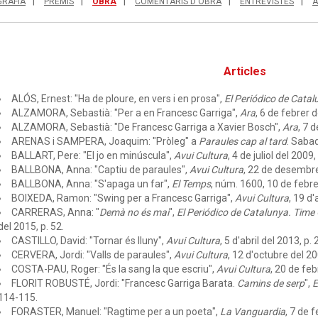
GRAFIA
PREMIS
OBRA
COMENTARIS D'OBRA
ENTREVISTES
A
Articles
ALÓS, Ernest: "Ha de ploure, en vers i en prosa",
El Periódico de Catalu
ALZAMORA, Sebastià: "Per a en Francesc Garriga",
Ara
, 6 de febrer d
ALZAMORA, Sebastià: "De Francesc Garriga a Xavier Bosch",
Ara
, 7 
ARENAS i SAMPERA, Joaquim: "Pròleg" a
Paraules cap al tard
. Sabad
BALLART, Pere: "El jo en minúscula",
Avui Cultura
, 4 de juliol del 2009,
BALLBONA, Anna: "Captiu de paraules",
Avui Cultura
, 22 de desembre
BALLBONA, Anna: "S'apaga un far",
El Temps
, núm. 1600, 10 de febrer
BOIXEDA, Ramon: "Swing per a Francesc Garriga",
Avui Cultura
, 19 d'
CARRERAS, Anna: "
Demà no és mai
",
El Periódico de Catalunya. Time
del 2015, p. 52.
CASTILLO, David: "Tornar és lluny",
Avui Cultura
, 5 d'abril del 2013, p. 2
CERVERA, Jordi: "Valls de paraules",
Avui Cultura
, 12 d'octubre del 20
COSTA-PAU, Roger: "És la sang la que escriu",
Avui Cultura
, 20 de feb
FLORIT ROBUSTÉ, Jordi: "Francesc Garriga Barata.
Camins de serp
",
E
114-115.
FORASTER, Manuel: "Ragtime per a un poeta",
La Vanguardia
, 7 de 