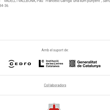
VADELL i VALLBONA, Pau: "Francesc Garriga: una llum punyent",
Serra
34-36.
Amb el suport de:
Col·laboradors