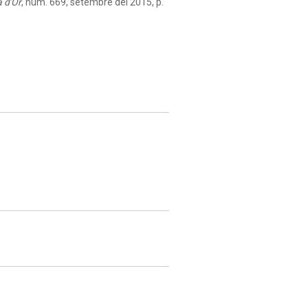
 d'Or
, núm. 669, setembre del 2015, p.