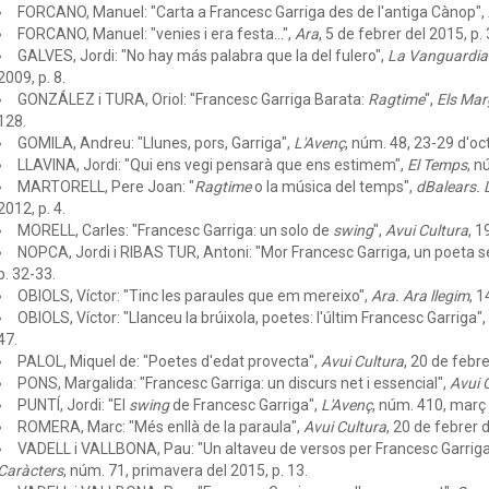
FORCANO, Manuel: "Carta a Francesc Garriga des de l'antiga Cànop",
FORCANO, Manuel: "venies i era festa...",
Ara
, 5 de febrer del 2015, p. 
GALVES, Jordi: "No hay más palabra que la del fulero",
La Vanguardia.
2009, p. 8.
GONZÁLEZ i TURA, Oriol: "Francesc Garriga Barata:
Ragtime
",
Els Mar
128.
GOMILA, Andreu: "Llunes, pors, Garriga",
L'Avenç
, núm. 48, 23-29 d'oct
LLAVINA, Jordi: "Qui ens vegi pensarà que ens estimem",
El Temps
, n
MARTORELL, Pere Joan: "
Ragtime
o la música del temps",
dBalears. 
2012, p. 4.
MORELL, Carles: "Francesc Garriga: un solo de
swing
",
Avui Cultura
, 1
NOPCA, Jordi i RIBAS TUR, Antoni: "Mor Francesc Garriga, un poeta 
p. 32-33.
OBIOLS, Víctor: "Tinc les paraules que em mereixo",
Ara. Ara llegim
, 1
OBIOLS, Víctor: "Llanceu la brúixola, poetes: l'últim Francesc Garriga",
47.
PALOL, Miquel de: "Poetes d'edat provecta",
Avui Cultura
, 20 de febre
PONS, Margalida: "Francesc Garriga: un discurs net i essencial",
Avui 
PUNTÍ, Jordi: "El
swing
de Francesc Garriga",
L'Avenç
, núm. 410, març 
ROMERA, Marc: "Més enllà de la paraula",
Avui Cultura
, 20 de febrer d
VADELL i VALLBONA, Pau: "Un altaveu de versos per Francesc Garriga: 
Caràcters
, núm. 71, primavera del 2015, p. 13.