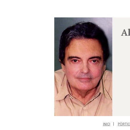
A
INICI
PÒRTIC