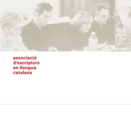
Vés
al
contingut
N
pr