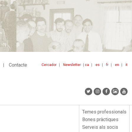
Contacte
Cercador
Newsletter
ca
es
fr
en
it
Menu
idiomes
top
Temes professionals
Menu
Bones pràctiques
lateral
Serveis als socis