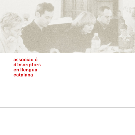
Vés
al
contingut
N
pr