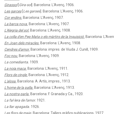
Girassol
[
Gira-sol
]. Barcelona: L'Avenç, 1906.
Les garces
[
Les garses
]. Barcelona: L'Avenç, 1906.
Cor endins.
Barcelona: L'Avenç, 1907.
La barca nova.
Barcelona: L'Avenç, 1907.
L'Alegria del sol.
Barcelona: L'Avenç, 1908.
La colla d'en Pep Mata o els màrtirs de la Inquisició.
Barcelona: L'Aven
En Joan dels miracles.
Barcelona: L'Avenç, 1908.
Cendres d'amor.
Barcelona: impres. de Viuda J. Cunill, 1909.
Foc nou.
Barcelona: L'Avenç, 1909.
La comedianta.
1909.
La noia maca.
Barcelona: L'Avenç, 1911.
Flors de cingle.
Barcelona: L'Avenç, 1912.
L'alosa.
Barcelona: A. Artís, impres., 1913.
L'home de la palla.
Barcelona: L'Avenç, 1913.
La nostra parla.
Barcelona: F. Granada y Ca., 1920.
La fal·lera de l'amor.
1921.
La llar apagada.
1926.
Les flors de maig.
Barcelona: Tallers gràfics publicacions, 1927.