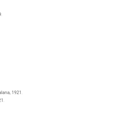
9.
alana, 1921.
21.