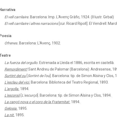
Narrativa
El vell carrilaire.
Barcelona: Imp. L'Avenç Gràfic, 1924. (Il·lustr. Girbal)
El vell carrilaire i altres narracions
[cur. Ricard Ripoll]. El Vendrell: Marc
Poesia
Ofrenes.
Barcelona: L'Avenç, 1902.
Teatre
La fuerza del orgullo.
Estrenada a Lleida el 1886, escrita en castellà.
Remordiment!
Sant Andreu de Palomar (Barcelona): Andresense, 189
Surtint del ou
[
Sortint de l'ou
]. Barcelona: tip. de Simon Alsina y Clos, 
L'esclau del vici.
Barcelona: Biblioteca del Teatro Regional, 1893.
L'argolla.
1894.
L'escorsò
[
L'escurçó
]. Barcelona: tip. de Simon Alsina y Clos, 1894.
La cançó nova o el coro de la Fraternitat.
1894.
Gelosia.
1895.
La nit.
1895.