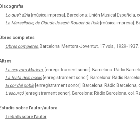
Discografia
Lo que't diria
[música impresa]. Barcelona: Unión Musical Española, col
La Marsellaise, de Claude Joseph Rouget de l'Isle
[música impresa]. Ba
Obres completes
Obres completes
.
Barcelona: Mentora-Joventut, 17 vols., 1929-1937.
Altres
La senyora Marieta
.
[enregistrament sonor]. Barcelona: Ràdio Barcelo
La festa dels ocells
[enregistrament sonor]. Barcelona: Ràdio Barcelon
El cor del poble
[enregistrament sonor]. Barcelona: Ràdio Barcelona, c
L'escurçó
[enregistrament sonor]. Barcelona: Ràdio Barcelona, col. R
Estudis sobre l'autor/autora
Treballs sobre l'autor