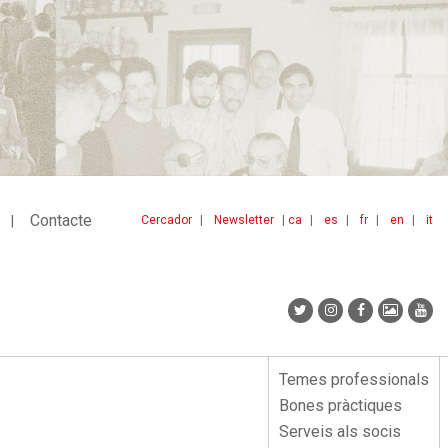
Contacte
Cercador
Newsletter
ca
es
fr
en
it
Menu
idiomes
top
Temes professionals
Menu
Bones pràctiques
lateral
Serveis als socis