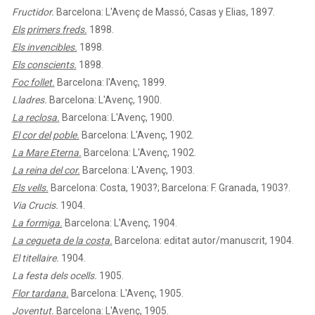
Fructidor.
Barcelona: L'Avenç de Massó, Casas y Elias, 1897.
Els primers freds.
1898.
Els invencibles.
1898.
Els conscients.
1898.
Foc follet.
Barcelona: l'Avenç, 1899.
Lladres.
Barcelona: L'Avenç, 1900.
La reclosa.
Barcelona: L'Avenç, 1900.
El cor del poble.
Barcelona: L'Avenç, 1902.
La Mare Eterna.
Barcelona: L'Avenç, 1902.
La reina del cor.
Barcelona: L'Avenç, 1903.
Els vells.
Barcelona: Costa, 1903?; Barcelona: F. Granada, 1903?.
Via Crucis.
1904.
La formiga.
Barcelona: L'Avenç, 1904.
La cegueta de la costa.
Barcelona: editat autor/manuscrit, 1904.
El titellaire.
1904.
La festa dels ocells.
1905.
Flor tardana.
Barcelona: L'Avenç, 1905.
Joventut.
Barcelona: L'Avenç, 1905.