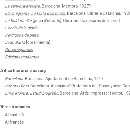
La senyora Marieta.
Barcelona: Mentora, 1927?.
Els emigrants; La festa dels ocells.
Barcelona: Llibreria Catalònia, 192
La baldufa d'or
[peça d'infants]. Obra inèdita després de la mort.
L'encís de la glòria.
Perdigons de plata.
Joan Barra
[obra inèdita].
Obres esparses
Edicions modernes
Crítica literària o assaig
Barcelona
.
Barcelona: Ajuntament de Barcelona, 1917.
Infants i flors
.
Barcelona: Associació Protectora de l'Ensenyansa Cat
Enric Morera. Estudi biogràfic
.
Barcelona: Artís, impressor i editor, 19
Obres traduïdes
Al castellà
Al francès