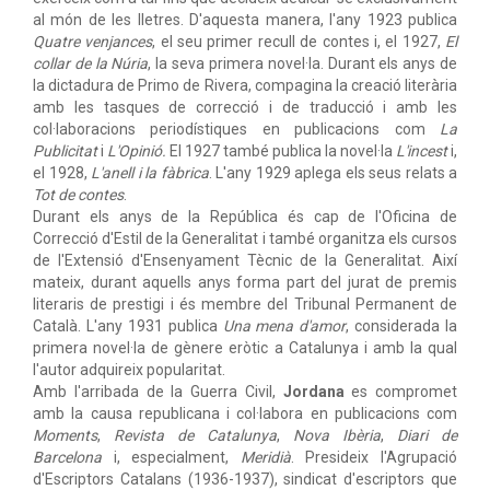
al món de les lletres. D'aquesta manera, l'any 1923 publica
Quatre venjances
, el seu primer recull de contes i, el 1927,
El
collar de la Núria
, la seva primera novel·la. Durant els anys de
la dictadura de Primo de Rivera, compagina la creació literària
amb les tasques de correcció i de traducció i amb les
col·laboracions periodístiques en publicacions com
La
Publicitat
i
L'Opinió.
El 1927 també publica la novel·la
L'incest
i,
el 1928,
L'anell i la fàbrica
. L'any 1929 aplega els seus relats a
Tot de contes
.
Durant els anys de la República és cap de l'Oficina de
Correcció d'Estil de la Generalitat i també organitza els cursos
de l'Extensió d'Ensenyament Tècnic de la Generalitat. Així
mateix, durant aquells anys forma part del jurat de premis
literaris de prestigi i és membre del Tribunal Permanent de
Català. L'any 1931 publica
Una mena d'amor
, considerada la
primera novel·la de gènere eròtic a Catalunya i amb la qual
l'autor adquireix popularitat.
Amb l'arribada de la Guerra Civil,
Jordana
es compromet
amb la causa republicana i col·labora en publicacions com
Moments
,
Revista de Catalunya
,
Nova Ibèria
,
Diari de
Barcelona
i, especialment,
Meridià
. Presideix l'Agrupació
d'Escriptors Catalans (1936-1937), sindicat d'escriptors que