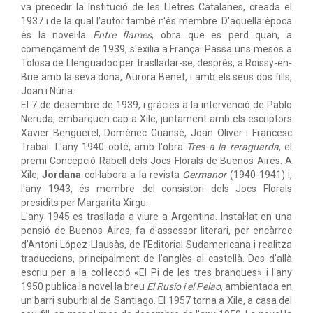
va precedir la Institució de les Lletres Catalanes, creada el
1937 i de la qual l'autor també n'és membre. D'aquella època
és la novel·la
Entre flames
, obra que es perd quan, a
començament de 1939,
s'exilia a França. Passa uns mesos a
Tolosa de Llenguadoc per traslladar-se, després, a Roissy-en-
Brie amb la seva dona, Aurora Benet, i amb els seus dos fills,
Joan i Núria.
El 7 de desembre de 1939, i gràcies a la intervenció de Pablo
Neruda, embarquen cap a Xile, juntament amb els escriptors
Xavier Benguerel, Domènec Guansé, Joan Oliver i Francesc
Trabal. L'any 1940 obté, amb
l'obra
Tres a la reraguarda
, el
premi Concepció Rabell dels Jocs Florals de Buenos Aires.
A
Xile,
Jordana
col·labora a la revista
Germanor
(1940-1941) i,
l'any 1943, és membre del consistori dels Jocs Florals
presidits per Margarita Xirgu.
L'any 1945 es trasllada a viure a Argentina. Instal·lat en una
pensió de Buenos Aires, fa d'assessor literari, per encàrrec
d'Antoni López-Llausàs, de l'Editorial Sudamericana i realitza
traduccions, principalment de l'anglès al castellà. Des d'allà
escriu per a la col·lecció
«El Pi de les tres branques» i l'any
1950 publica
la novel·la breu
El Rusio i el Pelao
, ambientada en
un barri suburbial de Santiago. El 1957 torna a Xile, a casa del