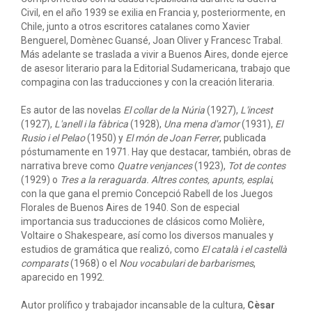
Civil, en el año 1939 se exilia en Francia y, posteriormente, en
Chile, junto a otros escritores catalanes como Xavier
Benguerel, Domènec Guansé, Joan Oliver y Francesc Trabal.
Más adelante se traslada a vivir a Buenos Aires, donde ejerce
de asesor literario para la Editorial Sudamericana, trabajo que
compagina con las traducciones y con la creación literaria.
Es autor de las novelas
El collar de la Núria
(1927),
L'incest
(1927),
L'anell i la fàbrica
(1928),
Una mena d'amor
(1931),
El
Rusio i el Pelao
(1950) y
El món de Joan Ferrer
, publicada
póstumamente en 1971. Hay que destacar, también, obras de
narrativa breve como
Quatre venjances
(1923),
Tot de contes
(1929) o
T
res a la reraguarda. Altres contes, apunts, esplai
,
con la que gana el premio Concepció Rabell de los Juegos
Florales de Buenos Aires de 1940. Son de especial
importancia sus traducciones de clásicos como Molière,
Voltaire o Shakespeare, así como los diversos manuales y
estudios de gramática que realizó, como
El català i el castellà
comparats
(1968) o el
Nou vocabulari de barbarismes
,
aparecido en 1992
.
Autor prolífico y trabajador incansable de la cultura,
Cèsar